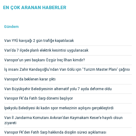
EN ÇOK ARANAN HABERLER
Gündem
Van YYÜ kavşağı 2 gün trafiğe kapatılacak
Van'da 7 ilçede planlı elektrik kesintisi uygulanacak
Vanspor'un yeni başkanı Özgür İreç İlhan kimdir?
İş insanı Zahir Kandaşoğlu'ndan Van Gölü için 'Turizm Master Planı' çağrısı
Vanspor'da beklenen karar çıktı
Van Büyükşehir Belediyesinin alternatif yolu 7 ayda deforme oldu
Vanspor FK'da Fatih Sarp dönemi başlıyor
İpekyolu Belediyesi iki kadın spor merkezinin açılışını gerçekleştirdi
Van İl Jandarma Komutanı Avkıran’dan Kaymakam Keser’e hayırlı olsun
ziyareti
Vanspor FK'den Fatih Sarp hakkında disiplin süreci açıklaması