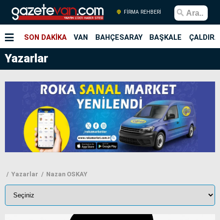
FİRMA REHBERİ
SON DAKİKA
VAN
BAHÇESARAY
BAŞKALE
ÇALDIRA
Yazarlar
Yazarlar
Nazan OSKAY