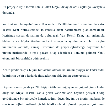
Bu projeyle ilgili merak konusu olan birçok detay da artık açıklığa kavuşmuş
durumda.
Van Hakkâri Karayolu’nun 7. Km sinde 575.000 dönüm üzerine kurulacaktır.
Tekstil Kent Yerleşkesinde 45 Fabrika alanı hazırlanması planlanmaktadır.
İçerisinde sosyal donatıları da bulunacak Van Tekstil Kent, tam anlamıyla
bölgenin en büyük üretim merkezi olmaya aday durumda. Hazır Giyim
üretiminin yanında, kumaş üretiminin de gerçekleştirileceği böylesine bir
üretim merkezinde, birçok pazara hitap edebilecek konuma gelmesi Van’ı
ekonomik bir canlılığa götürecektir.
Kente şimdiden çok büyük bir talebin olması, halkın bu projeye ne kadar ciddi
baktığının ve bir o kadarda ihtiyaçlarının olduğunun göstergesidir.
Deprem sonrası yaklaşık 200 kişiye istihdam sağlayan ve çoğunluğunu kadın
oluşturan Meye Tekstil, Van’a gelen yatırımcıların başında geliyor. Gidip
gördüğümde bir atölyeyle karışılacağımı düşündüğüm bu üretim merkezinde
son teknolojinin kullanıldığı bir fabrika olarak görmek gerçekten çok gurur