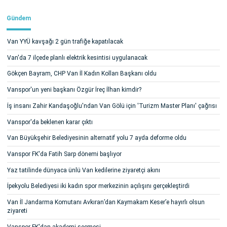
Gündem
Van YYÜ kavşağı 2 gün trafiğe kapatılacak
Van'da 7 ilçede planlı elektrik kesintisi uygulanacak
Gökçen Bayram, CHP Van İl Kadın Kolları Başkanı oldu
Vanspor'un yeni başkanı Özgür İreç İlhan kimdir?
İş insanı Zahir Kandaşoğlu'ndan Van Gölü için 'Turizm Master Planı' çağrısı
Vanspor'da beklenen karar çıktı
Van Büyükşehir Belediyesinin alternatif yolu 7 ayda deforme oldu
Vanspor FK'da Fatih Sarp dönemi başlıyor
Yaz tatilinde dünyaca ünlü Van kedilerine ziyaretçi akını
İpekyolu Belediyesi iki kadın spor merkezinin açılışını gerçekleştirdi
Van İl Jandarma Komutanı Avkıran’dan Kaymakam Keser’e hayırlı olsun
ziyareti
Vanspor FK'dan akademi seçmesi