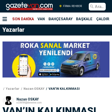
FİRMA REHBERİ
SON DAKİKA
VAN
BAHÇESARAY
BAŞKALE
ÇALDIRA
Yazarlar
Yazarlar
Nazan OSKAY
VAN’IN KALKINMASI
Nazan OSKAY
sGWlW@deneme.com
VAN’IN KALKINMASI