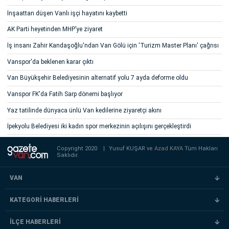
İnşaattan düşen Vanlı işçi hayatını kaybetti
AK Parti heyetinden MHP’ye ziyaret
İş insanı Zahir Kandaşoğlu'ndan Van Gölü için 'Turizm Master Planı' çağrısı
Vanspor'da beklenen karar çıktı
Van Büyükşehir Belediyesinin alternatif yolu 7 ayda deforme oldu
Vanspor FK'da Fatih Sarp dönemi başlıyor
Yaz tatilinde dünyaca ünlü Van kedilerine ziyaretçi akını
İpekyolu Belediyesi iki kadın spor merkezinin açılışını gerçekleştirdi
Copyright 2020
|
Yusuf KUŞAR ve
Azad KAYA
Tüm Hakları
Saklıdır.
VAN
KATEGORİ HABERLERİ
İLÇE HABERLERİ