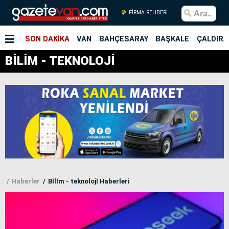
FİRMA REHBERİ
SON DAKİKA
VAN
BAHÇESARAY
BAŞKALE
ÇALDIRA
BİLİM - TEKNOLOJİ
Haberler
Bİlİm - teknolojİ Haberleri