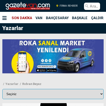
FİRMA REHBERİ
SON DAKİKA
VAN
BAHÇESARAY
BAŞKALE
ÇALDIRA
Yazarlar
Yazarlar
Rıdvan Beyaz