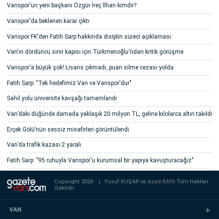
Vanspor'un yeni başkanı Özgür İreç İlhan kimdir?
Vanspor'da beklenen karar çıktı
Vanspor FK'den Fatih Sarp hakkında disiplin süreci açıklaması
Van'ın dördüncü sınır kapısı için Türkmenoğlu'ndan kritik görüşme
Vanspor'a büyük şok! Lisans çıkmadı, puan silme cezası yolda
Fatih Sarp: "Tek hedefimiz Van ve Vanspor'dur"
Sahil yolu üniversite kavşağı tamamlandı
Van’daki düğünde damada yaklaşık 20 milyon TL, geline kilolarca altın takıldı
Erçek Gölü’nün sessiz misafirleri görüntülendi
Van’da trafik kazası:2 yaralı
Fatih Sarp: "95 ruhuyla Vanspor'u kurumsal bir yapıya kavuşturacağız"
Copyright 2020
|
Yusuf KUŞAR ve
Azad KAYA
Tüm Hakları
Saklıdır.
VAN