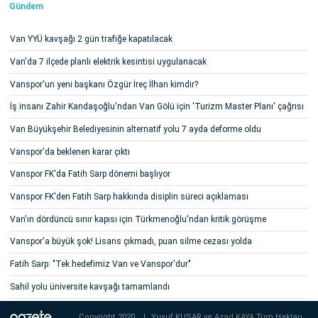
Gündem
Van YYÜ kavşağı 2 gün trafiğe kapatılacak
Van'da 7 ilçede planlı elektrik kesintisi uygulanacak
Vanspor'un yeni başkanı Özgür İreç İlhan kimdir?
İş insanı Zahir Kandaşoğlu'ndan Van Gölü için 'Turizm Master Planı' çağrısı
Van Büyükşehir Belediyesinin alternatif yolu 7 ayda deforme oldu
Vanspor'da beklenen karar çıktı
Vanspor FK'da Fatih Sarp dönemi başlıyor
Vanspor FK'den Fatih Sarp hakkında disiplin süreci açıklaması
Van'ın dördüncü sınır kapısı için Türkmenoğlu'ndan kritik görüşme
Vanspor'a büyük şok! Lisans çıkmadı, puan silme cezası yolda
Fatih Sarp: "Tek hedefimiz Van ve Vanspor'dur"
Sahil yolu üniversite kavşağı tamamlandı
Copyright 2020
|
Yusuf KUŞAR ve
Azad KAYA
Tüm Hakları