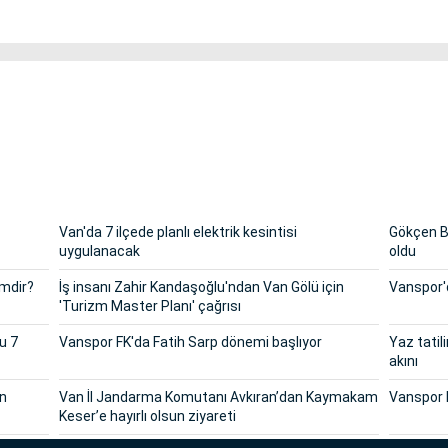
Van'da 7 ilçede planlı elektrik kesintisi
Gökçen Ba
uygulanacak
oldu
imdir?
İş insanı Zahir Kandaşoğlu'ndan Van Gölü için
Vanspor'd
'Turizm Master Planı' çağrısı
u 7
Vanspor FK'da Fatih Sarp dönemi başlıyor
Yaz tatil
akını
in
Van İl Jandarma Komutanı Avkıran’dan Kaymakam
Vanspor 
Keser’e hayırlı olsun ziyareti