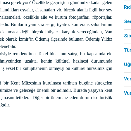
 alması gerekiyor? Özellikle geçmişten günümüze kadar gelen
Rı
andıkları eşyalar, el sanatları vb. birçok alanla ilgili her şey
zemeleri, özellikle aile ve kurum fotoğrafları, röportajlar,
Se
ir. Bunların yanı sıra sergi, tiyatro, konferans salonlarının
k amaca değil birçok ihtiyaca karşılık vereceğinden, Van
Si
rnek olarak İzmir’in Ödemiş ilçesinde bulunan Ödemiş Yıldız
enebilir.
Tü
siyle renklendiren Tekel binasının satışı, bu kapsamda ele
ihniyetinden uzakta, kentin kültürel hazinesi durumunda
Uğ
işlevsel bir kütüphanenin olmayışı bu kültürel mirasımız için
Ved
i bir Kent Müzesinin kurulması tarihten bugüne süregelen
günümüze ve geleceğe önemli bir adımdır. Burada yaşayan kent
Vu
şmasını tetikler.
Diğer bir önem arz eden durum ise turistik
ğıdır.