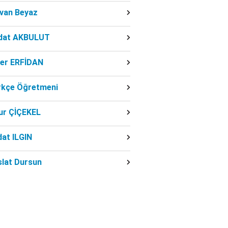
dvan Beyaz
dat AKBULUT
ber ERFİDAN
rkçe Öğretmeni
ur ÇİÇEKEL
at ILGIN
slat Dursun