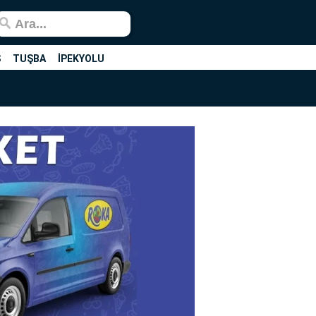
Ş
TUŞBA
İPEKYOLU