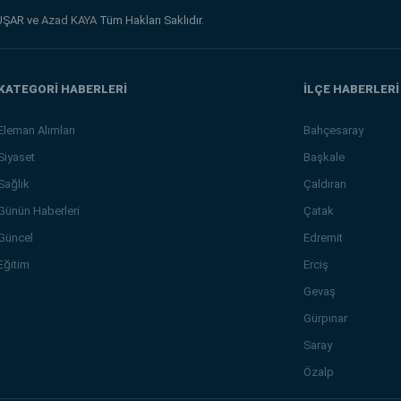
UŞAR ve
Azad KAYA
Tüm Hakları Saklıdır.
KATEGORİ HABERLERİ
İLÇE HABERLERİ
Eleman Alımları
Bahçesaray
Siyaset
Başkale
Sağlık
Çaldıran
Günün Haberleri
Çatak
Güncel
Edremit
Eğitim
Erciş
Gevaş
Gürpınar
Saray
Özalp