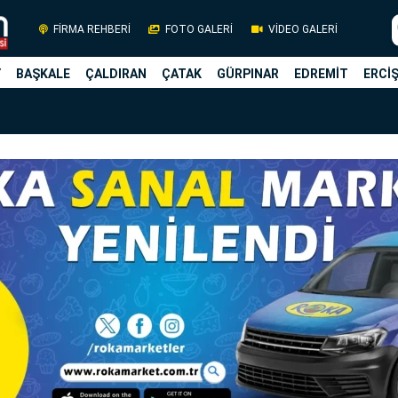
FİRMA REHBERİ
FOTO GALERİ
VİDEO GALERİ
Y
BAŞKALE
ÇALDIRAN
ÇATAK
GÜRPINAR
EDREMİT
ERCİ