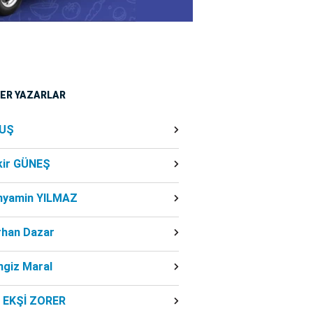
ĞER YAZARLAR
UŞ
kir GÜNEŞ
nyamin YILMAZ
rhan Dazar
ngiz Maral
f EKŞİ ZORER