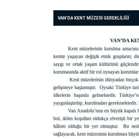
VAN’DA KENT MÜZESİ GEREKLİLİĞİ
VAN’DA KE
Kent müzelerinin kurulma amacına ba
kentte yaşayan değişik etnik grupların; dins
saygı ve ortak yaşam kültürünü güçlendirir.
korumasında aktif bir rol oynayan kurumlar a
Kent müzelerinin dünyadan birçok ö
gelişmeye başlamıştır.
Oysaki Türkiye tari
ülkelerin başında gelmektedir. Türkiye
yaygınlaştırılıp, kurulmaları gerekmektedir.
Van Anadolu’nun en büyük kapalı hav
bol, iklim koşulları oldukça elverişli bir 
hâkim olduğu bir yer olmuştur.
Bu nede
sağlayacak, kent müzesinin kurulması büyü