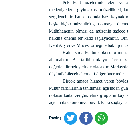
Peki, kent müzelerinde nelerin yer
medeniyetlerin giyim- kuşam özellikleri, kull
sergilenebilir. Bu kapsamda bazı kaynak mal
başka hiçbir müze türü için olmayan önemded
kütüphanenin olması da müzenin sadece te
halkına önemli bir katkı sağlayacaktır. Ö
Kent Arşivi ve Müzesi örneğine bakılıp incel
Halihazırda kentin dokusunu mimari
alınmalıdır. Bu tarihi dokuyu tüccar z
değerlendirmek yerinde olacaktır. Merkezde 
düşünülebilecek alternatif diğer önerimdir.
Birçok amaca hizmet veren böyles
kültür farklılarının tanıtılması açısından 
dokusu kadar zengin, etnik grupların kayna
açıdan da ekonomiye büyük katkı sağlayaca
Paylaş