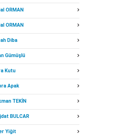
dal ORMAN
dal ORMAN
ah Diba
fan Gümüşlü
ra Kutu
bra Apak
kman TEKİN
jdat BULCAR
r Yiğit