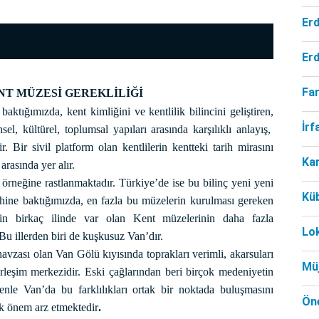
Er
Er
Far
NT MÜZESİ GEREKLİLİĞİ
ktığımızda, kent kimliğini ve kentlilik bilincini geliştiren,
İr
el, kültürel, toplumsal yapıları arasında karşılıklı anlayış,
 Bir sivil platform olan kentlilerin kentteki tarih mirasını
Ka
rasında yer alır.
rneğine rastlanmaktadır. Türkiye’de ise bu bilinç yeni yeni
Kü
hine baktığımızda, en fazla bu müzelerin kurulması gereken
’nin birkaç ilinde var olan Kent müzelerinin daha fazla
Lo
 Bu illerden biri de kuşkusuz Van’dır.
zası olan Van Gölü kıyısında toprakları verimli, akarsuları
Mü
yerleşim merkezidir. Eski çağlarından beri birçok medeniyetin
nle Van’da bu farklılıkları ortak bir noktada buluşmasını
Öne
k önem arz etmektedir
.