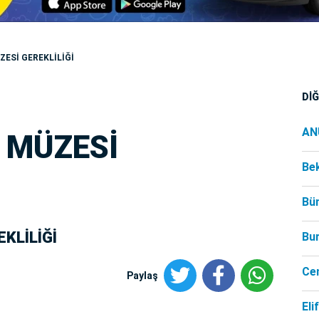
ESİ GEREKLİLİĞİ
Dİ
AN
 MÜZESİ
Be
Bü
KLİLİĞİ
Bu
Ce
Paylaş
Eli