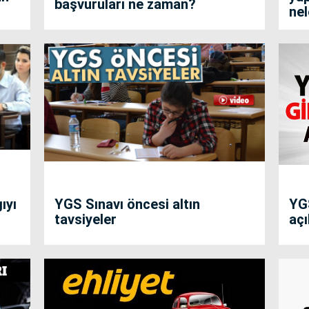
başvuruları ne zaman?
nel
ıyı
YGS Sınavı öncesi altın
YGS
tavsiyeler
açı