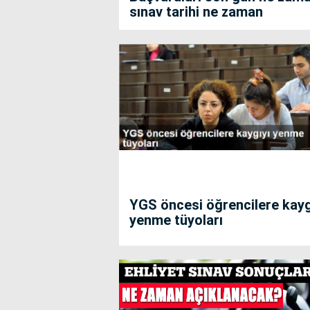
sınav tarihi ne zaman
YGS öncesi öğrencilere kayg
yenme tüyoları