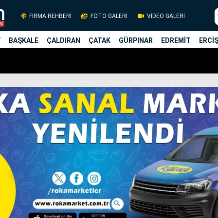
FİRMA REHBERİ
FOTO GALERİ
VİDEO GALERİ
Y
BAŞKALE
ÇALDIRAN
ÇATAK
GÜRPINAR
EDREMİT
ERCİ