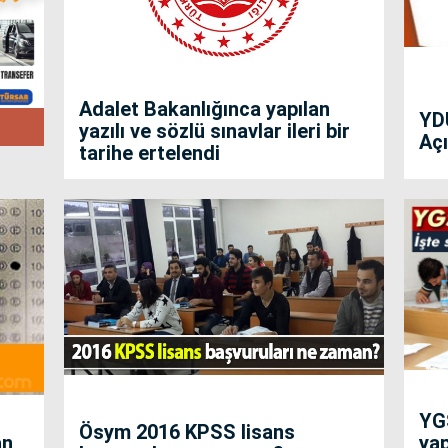
Adalet Bakanlığınca yapılan
YD
yazılı ve sözlü sınavlar ileri bir
Açı
tarihe ertelendi
YG
Ösym 2016 KPSS lisans
an
ya