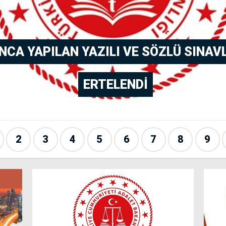
CA YAPILAN YAZILI VE SÖZLÜ SINAVL
ERTELENDI
2
3
4
5
6
7
8
9