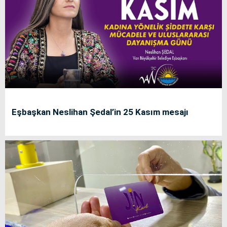
Eşbaşkan Neslihan Şedal’in 25 Kasım mesajı