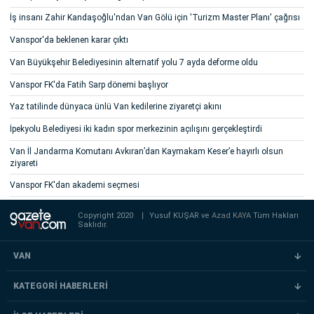
İş insanı Zahir Kandaşoğlu'ndan Van Gölü için 'Turizm Master Planı' çağrısı
Vanspor'da beklenen karar çıktı
Van Büyükşehir Belediyesinin alternatif yolu 7 ayda deforme oldu
Vanspor FK'da Fatih Sarp dönemi başlıyor
Yaz tatilinde dünyaca ünlü Van kedilerine ziyaretçi akını
İpekyolu Belediyesi iki kadın spor merkezinin açılışını gerçekleştirdi
Van İl Jandarma Komutanı Avkıran’dan Kaymakam Keser’e hayırlı olsun
ziyareti
Vanspor FK'dan akademi seçmesi
Copyright 2020
|
Yusuf KUŞAR ve
Azad KAYA
Tüm Hakları
Saklıdır.
VAN
KATEGORİ HABERLERİ