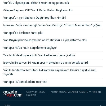
Van'da 7 ilçede planlı elektrik kesintisi uygulanacak
Gökçen Bayram, CHP Van İl Kadın Kolları Başkanı oldu
Vanspor'un yeni başkanı Özgür İreç İlhan kimdir?
İş insanı Zahir Kandaşoğlu'ndan Van Gölü için 'Turizm Master Planı' çağrısı
Vanspor'da beklenen karar çıktı
Van Büyükşehir Belediyesinin alternatif yolu 7 ayda deforme oldu
Vanspor FK'da Fatih Sarp dönemi başlıyor
Yaz tatilinde dünyaca ünlü Van kedilerine ziyaretçi akını
İpekyolu Belediyesi iki kadın spor merkezinin açılışını gerçekleştirdi
Van İl Jandarma Komutanı Avkıran’dan Kaymakam Keser’e hayırlı olsun
ziyareti
Vanspor FK'dan akademi seçmesi
Copyright 2020
|
Yusuf KUŞAR ve
Azad KAYA
Tüm Hakları
Saklıdır.
VAN