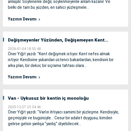
anlaşılır. Söylenenle değil, söylenmeyenle anlam kazanır. Ve
belki de tam bu yüzden, en sahici yüzleşmele...
Yazının Devamı
Değişmeyenler Yüzünden, Değişemeyen Kent…
2026-01-04 18:55:48
Öner Yiğit yazdı: "Kent değişmek istiyor. Kent nefes almak
istiyor. Kendisine yukarıdan üstenci bakanlardan, kendisini bir
arka plan, bir dekor, bir sıçrama tahtası olara...
Yazının Devamı
Van - Uykusuz bir kentin iç monoloğu
2025-12-27 23:34:46
Öner Yiğit yazdı: "Van’ın ihtiyacı samimi bir yüzleşme. Kendisiyle,
geçmişiyle ve bugünüyle… Cesur bir adalet duygusu; kimden
gelirse gelsin yanlışa “yanlış” diyebilecek...