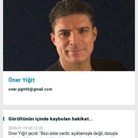
Öner Yiğit
oner.yigit65@gmail.com
Gürültünün içinde kaybolan hakikat…
2026-01-19 00:12:32
Öner Yiğit yazdı: "Bazı anlar vardır; açıklamayla değil, duruşla