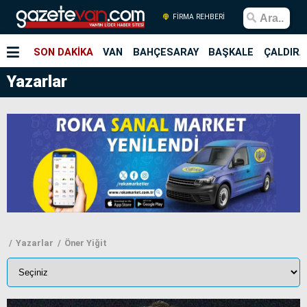
FİRMA REHBERİ
SON DAKİKA
VAN
BAHÇESARAY
BAŞKALE
ÇALDIRA
Yazarlar
Yazarlar
Öner Yiğit