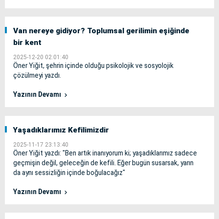
Van nereye gidiyor? Toplumsal gerilimin eşiğinde
bir kent
2025-12-20 02:01:40
Öner Yiğit, şehrin içinde olduğu psikolojik ve sosyolojik
çözülmeyi yazdı.
Yazının Devamı
Yaşadıklarımız Kefilimizdir
2025-11-17 23:13:40
Öner Yiğit yazdı: "Ben artık inanıyorum ki; yaşadıklarımız sadece
geçmişin değil, geleceğin de kefili. Eğer bugün susarsak, yarın
da aynı sessizliğin içinde boğulacağız"
Yazının Devamı