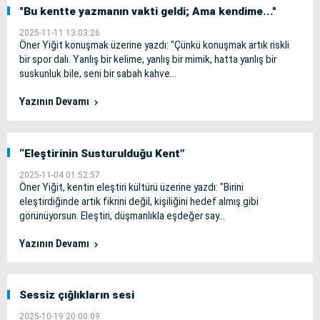
"Bu kentte yazmanın vakti geldi; Ama kendime..."
2025-11-11 13:03:26
Öner Yiğit konuşmak üzerine yazdı: "Çünkü konuşmak artık riskli
bir spor dalı. Yanlış bir kelime, yanlış bir mimik, hatta yanlış bir
suskunluk bile, seni bir sabah kahve...
Yazının Devamı
“Eleştirinin Susturulduğu Kent”
2025-11-04 01:52:57
Öner Yiğit, kentin eleştiri kültürü üzerine yazdı: "Birini
eleştirdiğinde artık fikrini değil, kişiliğini hedef almış gibi
görünüyorsun. Eleştiri, düşmanlıkla eşdeğer say...
Yazının Devamı
Sessiz çığlıkların sesi
2025-10-19 20:00:09