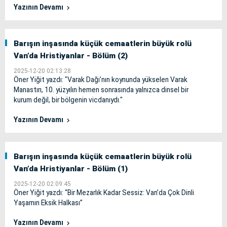
Yazının Devamı
Barışın inşasında küçük cemaatlerin büyük rolü
Van’da Hristiyanlar - Bölüm (2)
2025-12-20 02:13:28
Öner Yiğit yazdı: "Varak Dağı’nın koynunda yükselen Varak
Manastırı, 10. yüzyılın hemen sonrasında yalnızca dinsel bir
kurum değil, bir bölgenin vicdanıydı."
Yazının Devamı
Barışın inşasında küçük cemaatlerin büyük rolü
Van’da Hristiyanlar - Bölüm (1)
2025-12-20 02:09:45
Öner Yiğit yazdı: “Bir Mezarlık Kadar Sessiz: Van’da Çok Dinli
Yaşamın Eksik Halkası”
Yazının Devamı