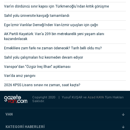
Van'ın dördüncü sınır kapısı için Türkmenoğlu'ndan kritik görüşme
Sahil yolu üniversite kavşağı tamamlandı
Ege İzmir Vanlılar Derneği’nden Van-İzmir uçuşları için çağrı
AK Partili Kayatürk: Van’a 209 bin metrekarelik yeni yaşam alanı
kazandırılacak
Emeklilere zam farkı ne zaman ödenecek? Tarih belli oldu mu?
Sahil yolu çalışmaları hız kesmeden devam ediyor
Vanspor'dan "Özgür İreç İlhan" açıklaması
Van’da anız yangını
2026 KPSS Lisans sınavı ne zaman, saat kaçta?
Copyright 2020
|
Yusuf KUŞAR ve
Azad KAYA
Tüm Hakları
Saklıdır.
VAN
KATEGORİ HABERLERİ