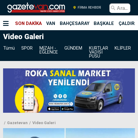
FİRMA REHBERİ
SON DAKİKA
VAN
BAHÇESARAY
BAŞKALE
ÇALDIRA
Video Galeri
Tümü
SPOR
MİZAH -
GÜNDEM
KURTLAR
KLİPLER
EĞLENCE
VADİSİ
PUSU
Gazetevan
Video Galeri