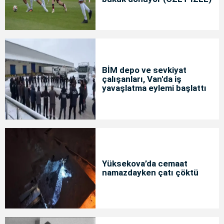
BİM depo ve sevkiyat
çalışanları, Van'da iş
yavaşlatma eylemi başlattı
Yüksekova’da cemaat
namazdayken çatı çöktü