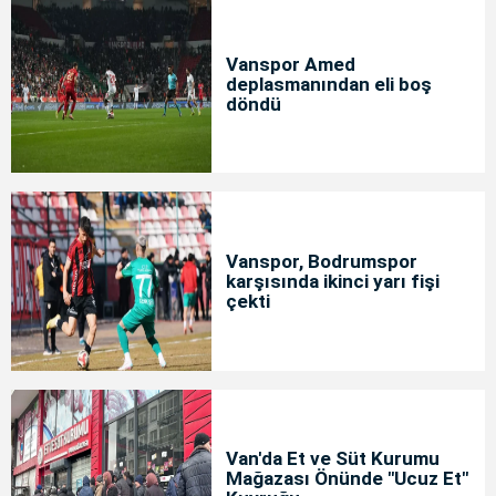
Vanspor Amed
deplasmanından eli boş
döndü
Vanspor, Bodrumspor
karşısında ikinci yarı fişi
çekti
Van'da Et ve Süt Kurumu
Mağazası Önünde "Ucuz Et"