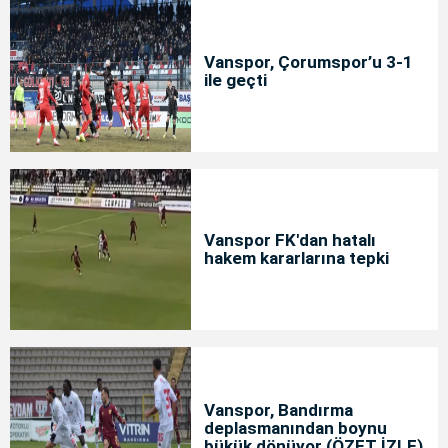
Vanspor, Çorumspor’u 3-1
ile geçti
Vanspor FK'dan hatalı
hakem kararlarına tepki
Vanspor, Bandırma
deplasmanından boynu
bükük dönüyor (ÖZET İZLE)