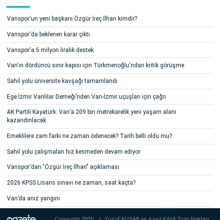
Vanspor'un yeni başkanı Özgür İreç İlhan kimdir?
Vanspor'da beklenen karar çıktı
Vanspor'a 5 milyon liralık destek
Van'ın dördüncü sınır kapısı için Türkmenoğlu'ndan kritik görüşme
Sahil yolu üniversite kavşağı tamamlandı
Ege İzmir Vanlılar Derneği’nden Van-İzmir uçuşları için çağrı
AK Partili Kayatürk: Van’a 209 bin metrekarelik yeni yaşam alanı
kazandırılacak
Emeklilere zam farkı ne zaman ödenecek? Tarih belli oldu mu?
Sahil yolu çalışmaları hız kesmeden devam ediyor
Vanspor'dan "Özgür İreç İlhan" açıklaması
2026 KPSS Lisans sınavı ne zaman, saat kaçta?
Van’da anız yangını
Copyright 2020
|
Yusuf KUŞAR ve
Azad KAYA
Tüm Hakları