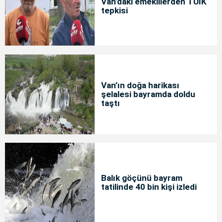
Van'daki emeklilerden TÜİK
tepkisi
Van’ın doğa harikası
şelalesi bayramda doldu
taştı
Balık göçünü bayram
tatilinde 40 bin kişi izledi