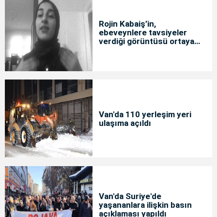
Rojin Kabaiş’in,
ebeveynlere tavsiyeler
verdiği görüntüsü ortaya
çıktı
Van'da 110 yerleşim yeri
ulaşıma açıldı
Van'da Suriye'de
yaşananlara ilişkin basın
açıklaması yapıldı