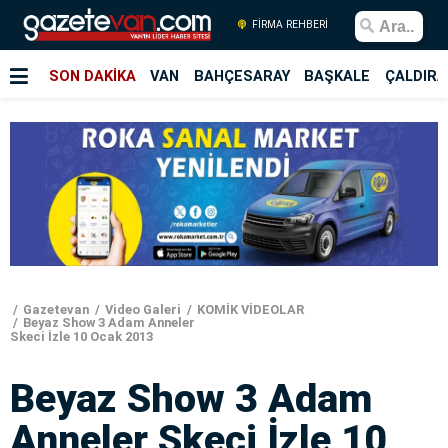
FİRMA REHBERİ
SON DAKİKA
VAN
BAHÇESARAY
BAŞKALE
ÇALDIRA
Gazetevan
Video Galeri
KOMİK VİDEOLAR
Beyaz Show 3 Adam Anneler
Skeci İzle 10 Ocak 2013
Beyaz Show 3 Adam
Anneler Skeci İzle 10