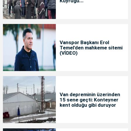
Kuyruğu...
Vanspor Başkanı Erol
Temel'den mahkeme sitemi
(VİDEO)
Van depreminin üzerinden
15 sene geçti: Konteyner
kent olduğu gibi duruyor