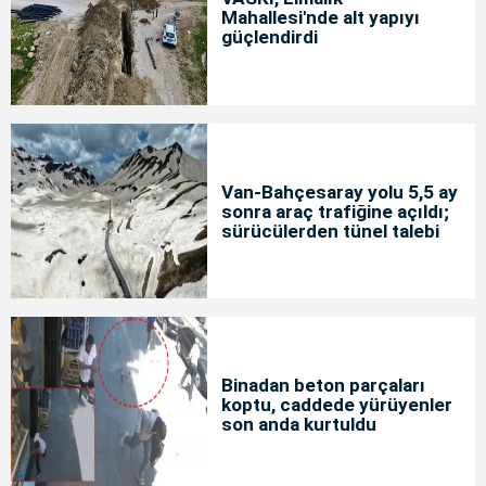
Mahallesi'nde alt yapıyı
güçlendirdi
Van-Bahçesaray yolu 5,5 ay
sonra araç trafiğine açıldı;
sürücülerden tünel talebi
Binadan beton parçaları
koptu, caddede yürüyenler
son anda kurtuldu