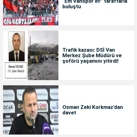
“Em Vanspor in!” taraftarla
buluştu
Trafik kazası: DSİ Van
Merkez Şube Müdürü ve
şoförü yaşamını yitirdi!
Osman Zeki Korkmaz'dan
davet