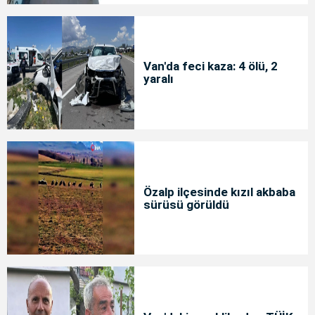
Van'da feci kaza: 4 ölü, 2
yaralı
Özalp ilçesinde kızıl akbaba
sürüsü görüldü