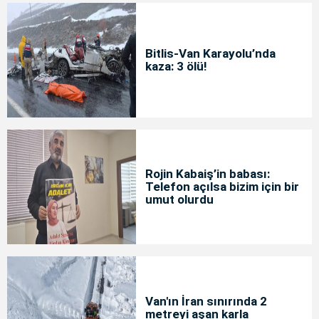
Bitlis-Van Karayolu’nda
kaza: 3 ölü!
Rojin Kabaiş’in babası:
Telefon açılsa bizim için bir
umut olurdu
Van'ın İran sınırında 2
metreyi aşan karla