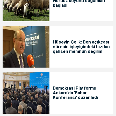
Norduz koyunu doğumları
başladı
Hüseyin Çelik: Ben açıkçası
sürecin işleyişindeki hızdan
şahsen memnun değilim
Demokrasi Platformu
Ankara’da 'Bahar
Konferansı' düzenledi