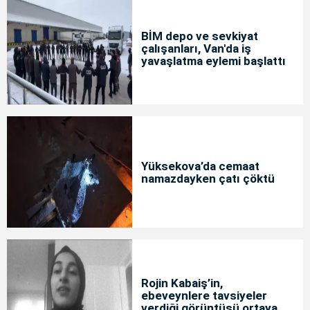
BİM depo ve sevkiyat
çalışanları, Van'da iş
yavaşlatma eylemi başlattı
Yüksekova’da cemaat
namazdayken çatı çöktü
Rojin Kabaiş’in,
ebeveynlere tavsiyeler
verdiği görüntüsü ortaya