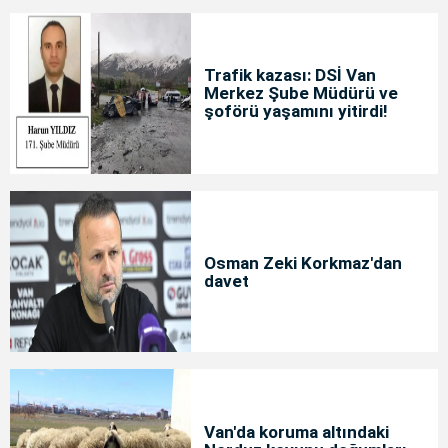
Trafik kazası: DSİ Van
Merkez Şube Müdürü ve
şoförü yaşamını yitirdi!
Osman Zeki Korkmaz'dan
davet
Van'da koruma altındaki