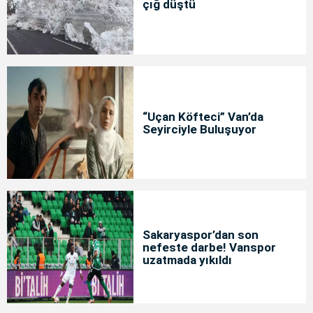
çığ düştü
“Uçan Köfteci” Van’da
Seyirciyle Buluşuyor
Sakaryaspor’dan son
nefeste darbe! Vanspor
uzatmada yıkıldı