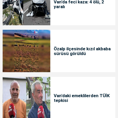
Van'da feci kaza: 4 ölü, 2
yaralı
Özalp ilçesinde kızıl akbaba
sürüsü görüldü
Van'daki emeklilerden TÜİK
tepkisi