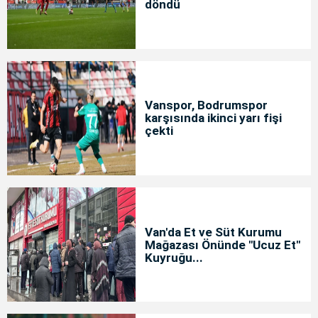
döndü
Vanspor, Bodrumspor
karşısında ikinci yarı fişi
çekti
Van'da Et ve Süt Kurumu
Mağazası Önünde "Ucuz Et"
Kuyruğu...