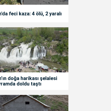
'da feci kaza: 4 ölü, 2 yaralı
’ın doğa harikası şelalesi
yramda doldu taştı