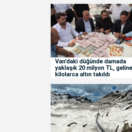
Van’daki düğünde damada
yaklaşık 20 milyon TL, gelin
kilolarca altın takıldı