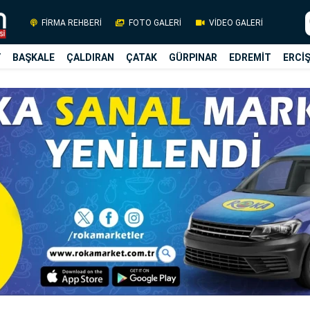
FİRMA REHBERİ
FOTO GALERİ
VİDEO GALERİ
Y
BAŞKALE
ÇALDIRAN
ÇATAK
GÜRPINAR
EDREMİT
ERCİ