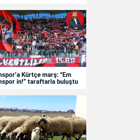
nspor’a Kürtçe marş: “Em
spor in!” taraftarla buluştu