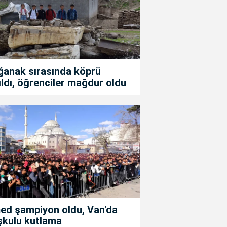
ğanak sırasında köprü
ıldı, öğrenciler mağdur oldu
ed şampiyon oldu, Van'da
şkulu kutlama