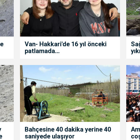
de
Van- Hakkari'de 16 yıl önceki
Sa
patlamada...
yık
y
Bahçesine 40 dakika yerine 40
Am
e
saniyede ulaşıyor
co