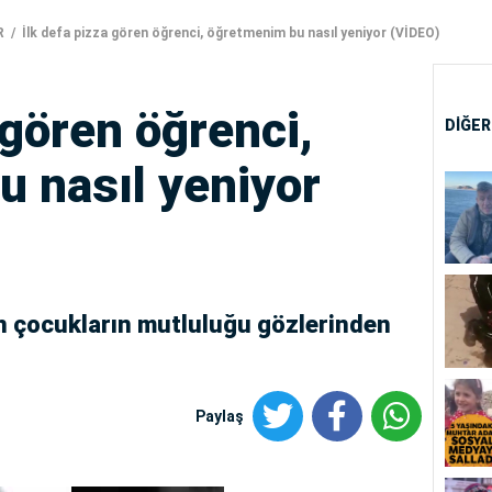
R
İlk defa pizza gören öğrenci, öğretmenim bu nasıl yeniyor (VİDEO)
 gören öğrenci,
DİĞER
 nasıl yeniyor
en çocukların mutluluğu gözlerinden
Paylaş