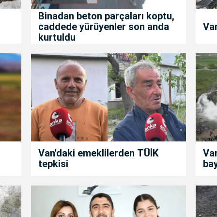
Binadan beton parçaları koptu,
caddede yürüyenler son anda
Van
kurtuldu
Van'daki emeklilerden TÜİK
Van
tepkisi
ba