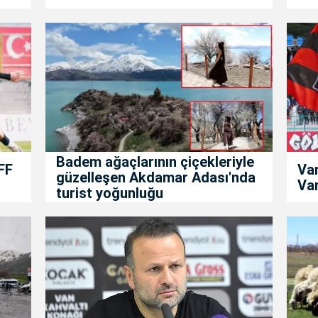
Badem ağaçlarının çiçekleriyle
FF
Va
güzelleşen Akdamar Adası'nda
Van
turist yoğunluğu