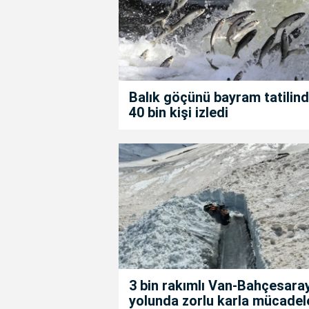
Balık göçünü bayram tatilin
40 bin kişi izledi
3 bin rakımlı Van-Bahçesara
yolunda zorlu karla mücadel