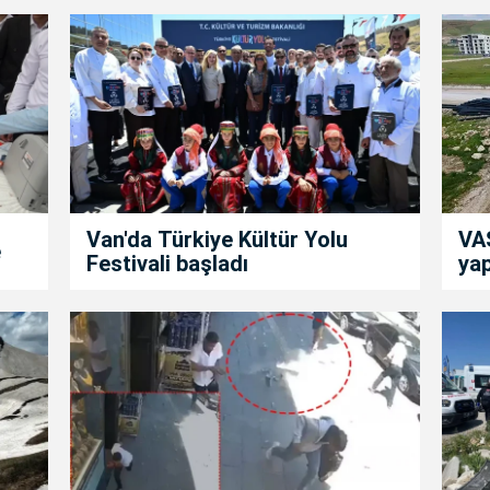
Van'da Türkiye Kültür Yolu
VAS
e
Festivali başladı
yap