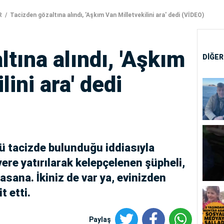
R
Tacizden gözaltına alındı, 'Aşkım Van Milletvekilini ara' dedi (VİDEO)
tına alındı, 'Aşkım
DİĞER
lini ara' dedi
lü tacizde bulunduğu iddiasıyla
yere yatırılarak kelepçelenen şüpheli,
asana. İkiniz de var ya, evinizden
t etti.
Paylaş