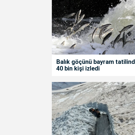
Balık göçünü bayram tatilin
40 bin kişi izledi