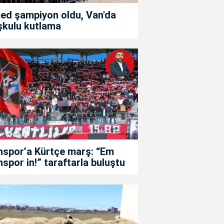
ed şampiyon oldu, Van'da
şkulu kutlama
nspor’a Kürtçe marş: “Em
spor in!” taraftarla buluştu