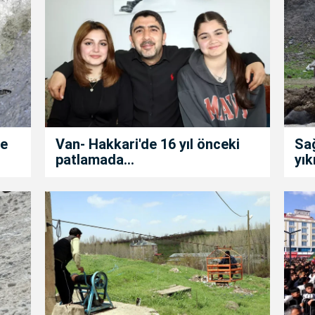
de
Van- Hakkari'de 16 yıl önceki
Sa
patlamada...
yık