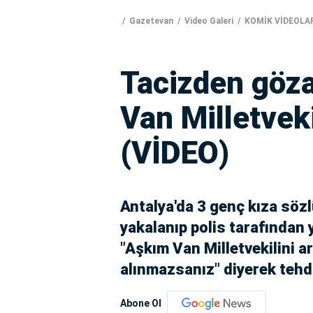
Gazetevan
Video Galeri
KOMİK VİDEOLA
Tacizden gözal
Van Milletveki
(VİDEO)
Antalya'da 3 genç kıza söz
yakalanıp polis tarafından 
"Aşkım Van Milletvekilini ar
alınmazsanız" diyerek tehdi
Abone Ol