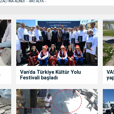
ZALTINA ALINDI
ANTALYA
Van'da Türkiye Kültür Yolu
VAS
e
Festivali başladı
yap