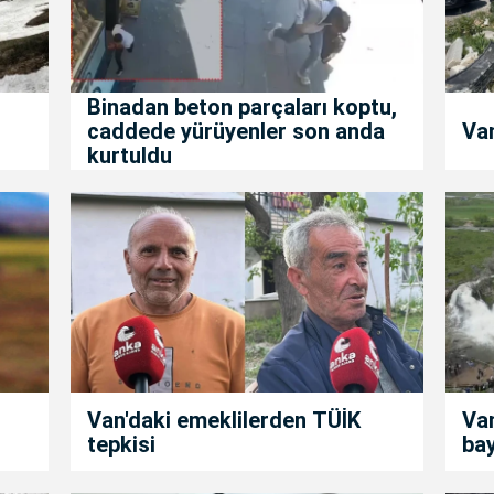
Binadan beton parçaları koptu,
caddede yürüyenler son anda
Van
kurtuldu
Van'daki emeklilerden TÜİK
Van
tepkisi
ba