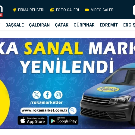
FİRMA REHBERİ
FOTO GALERİ
VİDEO GALERİ
Y
BAŞKALE
ÇALDIRAN
ÇATAK
GÜRPINAR
EDREMİT
ERCİ