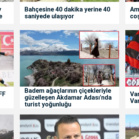
y
Bahçesine 40 dakika yerine 40
Am
e
saniyede ulaşıyor
co
Badem ağaçlarının çiçekleriyle
FF
Va
güzelleşen Akdamar Adası'nda
Van
turist yoğunluğu