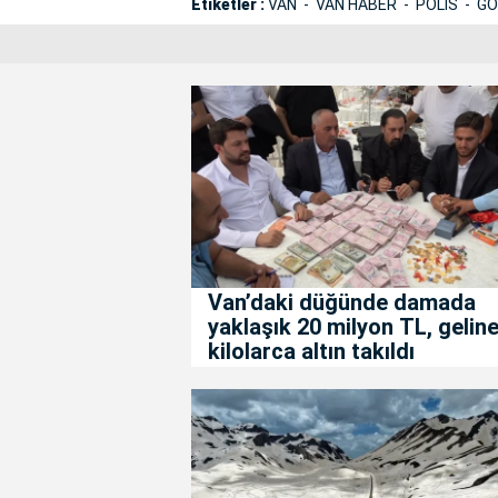
Etiketler :
VAN
VAN HABER
POLİS
GÖ
Van’daki düğünde damada
yaklaşık 20 milyon TL, gelin
kilolarca altın takıldı