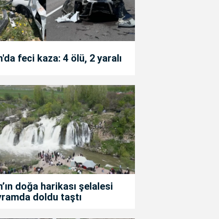
'da feci kaza: 4 ölü, 2 yaralı
’ın doğa harikası şelalesi
yramda doldu taştı