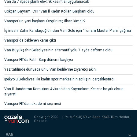
Van'da 7 ilçede planlı elektrik kesintisi uygulanacak
Gökçen Bayram, CHP Van İl Kadın Kolları Başkanı oldu
Vanspor'un yeni başkanı Özgür İreç İlhan kimdir?
İş insanı Zahir Kandaşoğlu'ndan Van Gölü için 'Turizm Master Planı' çağrısı
Vanspor'da beklenen karar çıktı
Van Büyükşehir Belediyesinin alternatif yolu 7 ayda deforme oldu
Vanspor FK'da Fatih Sarp dönemi başlıyor
Yaz tatilinde dünyaca ünlü Van kedilerine ziyaretçi akını
İpekyolu Belediyesi iki kadın spor merkezinin açılışını gerçekleştirdi
Van İl Jandarma Komutanı Avkıran’dan Kaymakam Keser’e hayırlı olsun
ziyareti
Vanspor FK'dan akademi seçmesi
Copyright 2020
|
Yusuf KUŞAR ve
Azad KAYA
Tüm Hakları
Saklıdır.
VAN