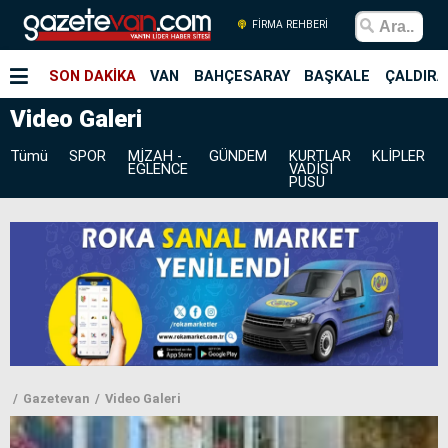
FİRMA REHBERİ
SON DAKİKA
VAN
BAHÇESARAY
BAŞKALE
ÇALDIRA
Video Galeri
Tümü
SPOR
MİZAH -
GÜNDEM
KURTLAR
KLİPLER
EĞLENCE
VADİSİ
PUSU
Gazetevan
Video Galeri