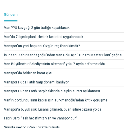
Gündem
Van YYÜ kavşağı 2 gün trafiğe kapatılacak
Van'da 7 ilçede planlı elektrik kesintisi uygulanacak
Vanspor'un yeni başkanı Özgür İreç İlhan kimdir?
İş insanı Zahir Kandaşoğlu'ndan Van Gölü için 'Turizm Master Planı' çağrısı
Van Büyükşehir Belediyesinin alternatif yolu 7 ayda deforme oldu
Vanspor'da beklenen karar çıktı
Vanspor FK'da Fatih Sarp dönemi başlıyor
Vanspor FK'den Fatih Sarp hakkında disiplin süreci açıklaması
Van'ın dördüncü sınır kapısı için Türkmenoğlu'ndan kritik görüşme
Vanspor'a büyük şok! Lisans çıkmadı, puan silme cezası yolda
Fatih Sarp: "Tek hedefimiz Van ve Vanspor'dur"
Sigorta sektörü Van TSO'da buluştu