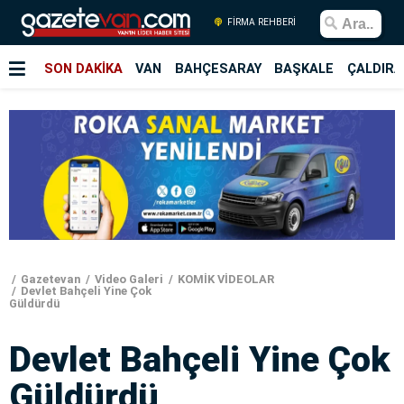
FİRMA REHBERİ
SON DAKİKA
VAN
BAHÇESARAY
BAŞKALE
ÇALDIRA
Gazetevan
Video Galeri
KOMİK VİDEOLAR
Devlet Bahçeli Yine Çok
Güldürdü
Devlet Bahçeli Yine Çok
Güldürdü