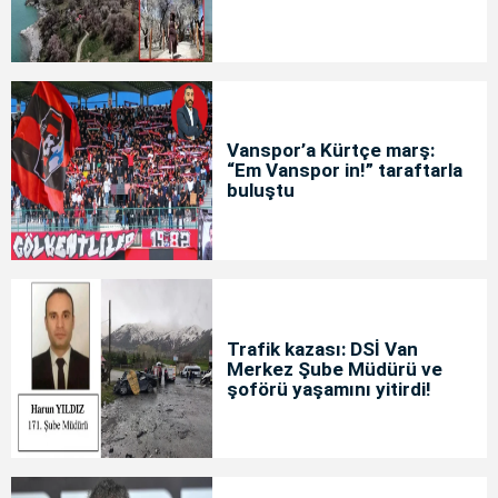
yoğunluğu
Vanspor’a Kürtçe marş:
“Em Vanspor in!” taraftarla
buluştu
Trafik kazası: DSİ Van
Merkez Şube Müdürü ve
şoförü yaşamını yitirdi!