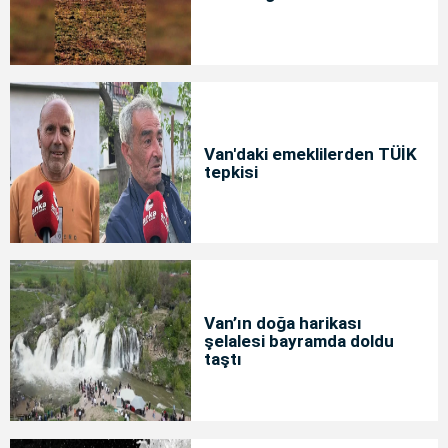
Van'daki emeklilerden TÜİK
tepkisi
Van’ın doğa harikası
şelalesi bayramda doldu
taştı