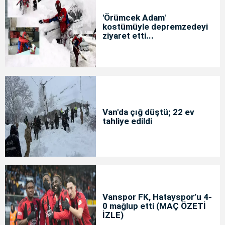
'Örümcek Adam'
kostümüyle depremzedeyi
ziyaret etti...
Van'da çığ düştü; 22 ev
tahliye edildi
Vanspor FK, Hatayspor’u 4-
0 mağlup etti (MAÇ ÖZETİ
İZLE)