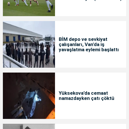
BİM depo ve sevkiyat
çalışanları, Van'da iş
yavaşlatma eylemi başlattı
Yüksekova’da cemaat
namazdayken çatı çöktü