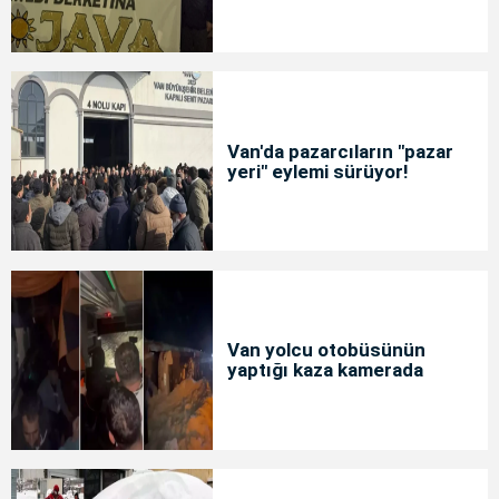
Van'da pazarcıların "pazar
yeri" eylemi sürüyor!
Van yolcu otobüsünün
yaptığı kaza kamerada