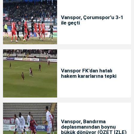
Vanspor, Çorumspor’u 3-1
ile geçti
Vanspor FK'dan hatalı
hakem kararlarına tepki
Vanspor, Bandırma
deplasmanından boynu
bükük dönüyor (ÖZET İZLE)