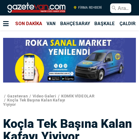
FİRMA REHBERİ
SON DAKİKA
VAN
BAHÇESARAY
BAŞKALE
ÇALDIRA
Gazetevan
Video Galeri
KOMİK VİDEOLAR
Koçla Tek Başına Kalan Kafayı
Yiyiyor
Koçla Tek Başına Kalan
Kafayı Yiyiyor