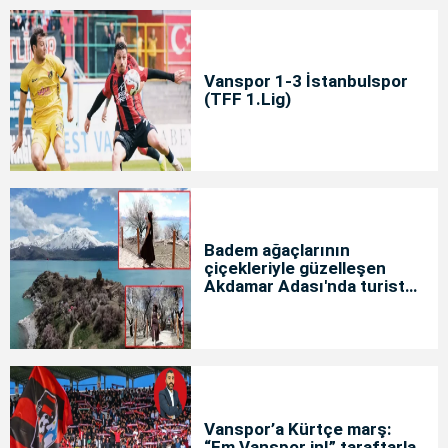
Vanspor 1-3 İstanbulspor
(TFF 1.Lig)
Badem ağaçlarının
çiçekleriyle güzelleşen
Akdamar Adası'nda turist
yoğunluğu
Vanspor’a Kürtçe marş:
“Em Vanspor in!” taraftarla