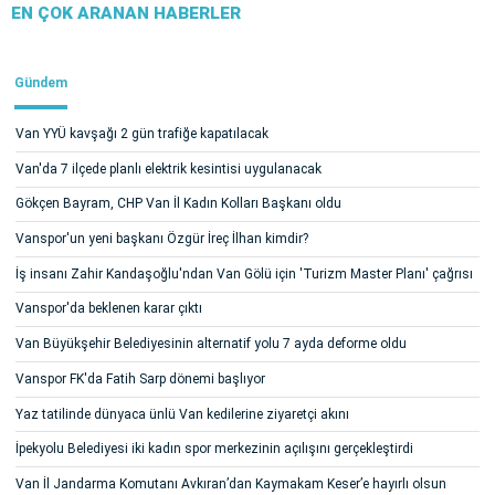
EN ÇOK ARANAN HABERLER
Gündem
Van YYÜ kavşağı 2 gün trafiğe kapatılacak
Van'da 7 ilçede planlı elektrik kesintisi uygulanacak
Gökçen Bayram, CHP Van İl Kadın Kolları Başkanı oldu
Vanspor'un yeni başkanı Özgür İreç İlhan kimdir?
İş insanı Zahir Kandaşoğlu'ndan Van Gölü için 'Turizm Master Planı' çağrısı
Vanspor'da beklenen karar çıktı
Van Büyükşehir Belediyesinin alternatif yolu 7 ayda deforme oldu
Vanspor FK'da Fatih Sarp dönemi başlıyor
Yaz tatilinde dünyaca ünlü Van kedilerine ziyaretçi akını
İpekyolu Belediyesi iki kadın spor merkezinin açılışını gerçekleştirdi
Van İl Jandarma Komutanı Avkıran’dan Kaymakam Keser’e hayırlı olsun