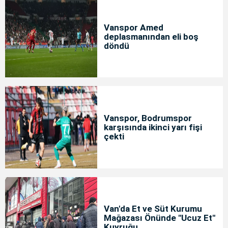
Vanspor Amed
deplasmanından eli boş
döndü
Vanspor, Bodrumspor
karşısında ikinci yarı fişi
çekti
Van'da Et ve Süt Kurumu
Mağazası Önünde "Ucuz Et"
Kuyruğu...