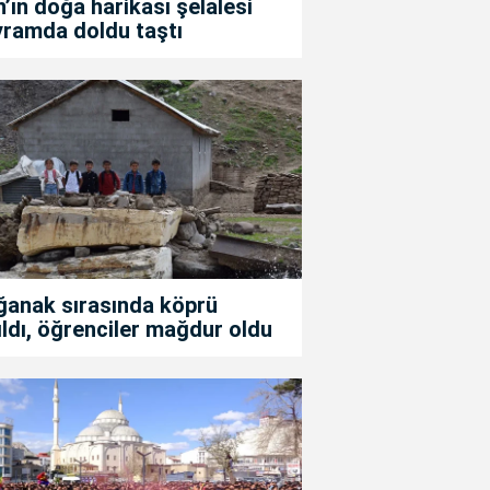
’ın doğa harikası şelalesi
yramda doldu taştı
ğanak sırasında köprü
ıldı, öğrenciler mağdur oldu