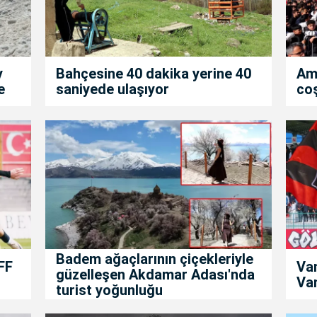
y
Bahçesine 40 dakika yerine 40
Am
e
saniyede ulaşıyor
co
Badem ağaçlarının çiçekleriyle
FF
Va
güzelleşen Akdamar Adası'nda
Van
turist yoğunluğu