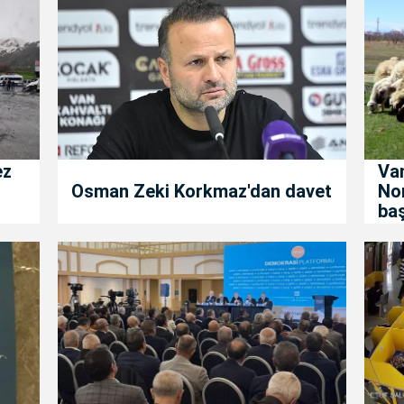
ez
Van
Osman Zeki Korkmaz'dan davet
No
baş