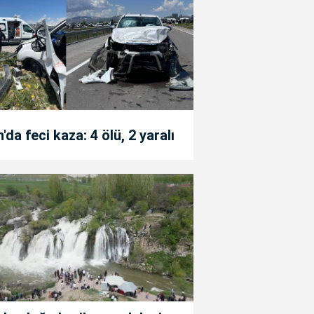
'da feci kaza: 4 ölü, 2 yaralı