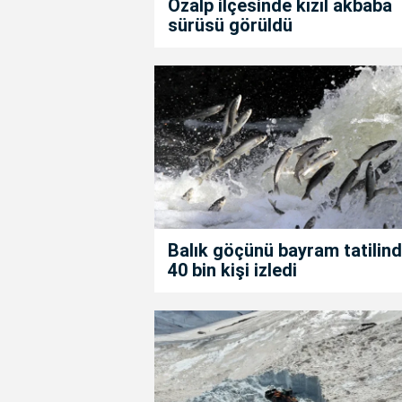
Özalp ilçesinde kızıl akbaba
sürüsü görüldü
Balık göçünü bayram tatilin
40 bin kişi izledi