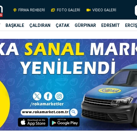
FİRMA REHBERİ
FOTO GALERİ
VİDEO GALERİ
Y
BAŞKALE
ÇALDIRAN
ÇATAK
GÜRPINAR
EDREMİT
ERCİ