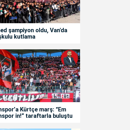
ed şampiyon oldu, Van'da
şkulu kutlama
nspor’a Kürtçe marş: “Em
spor in!” taraftarla buluştu