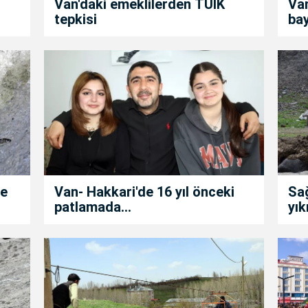
Van'daki emeklilerden TÜİK
Van
tepkisi
ba
de
Van- Hakkari'de 16 yıl önceki
Sa
patlamada...
yık