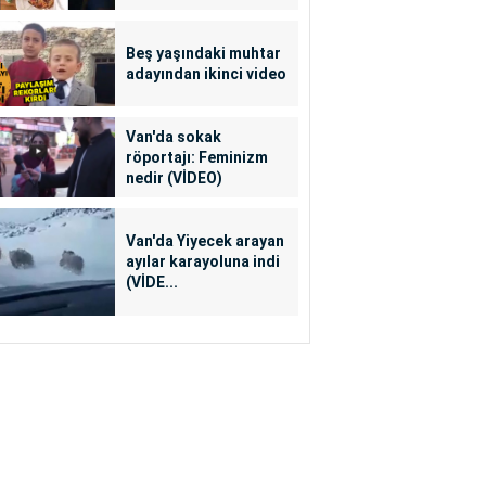
Beş yaşındaki muhtar
adayından ikinci video
Van'da sokak
röportajı: Feminizm
nedir (VİDEO)
Van'da Yiyecek arayan
ayılar karayoluna indi
(VİDE...