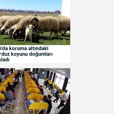
'da koruma altındaki
rduz koyunu doğumları
ladı