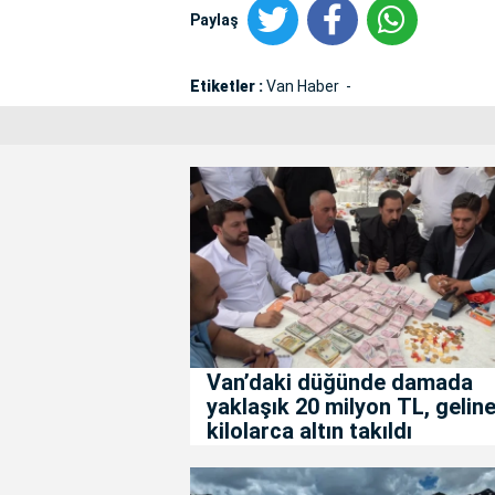
Paylaş
Etiketler :
Van Haber
Van’daki düğünde damada
yaklaşık 20 milyon TL, gelin
kilolarca altın takıldı