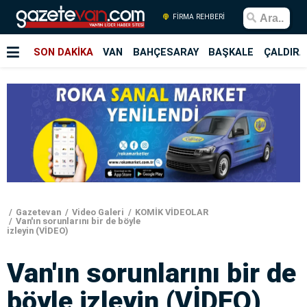
FİRMA REHBERİ
SON DAKİKA
VAN
BAHÇESARAY
BAŞKALE
ÇALDIRA
Gazetevan
Video Galeri
KOMİK VİDEOLAR
Van'ın sorunlarını bir de böyle
izleyin (VİDEO)
Van'ın sorunlarını bir de
böyle izleyin (VİDEO)