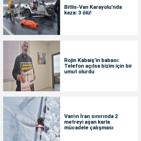
Bitlis-Van Karayolu’nda
kaza: 3 ölü!
Rojin Kabaiş’in babası:
Telefon açılsa bizim için bir
umut olurdu
Van'ın İran sınırında 2
metreyi aşan karla
mücadele çalışması