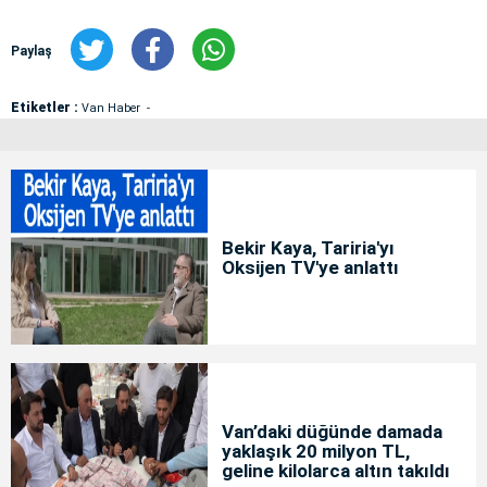
Paylaş
Etiketler :
Van Haber
Bekir Kaya, Tariria'yı
Oksijen TV'ye anlattı
Van’daki düğünde damada
yaklaşık 20 milyon TL,
geline kilolarca altın takıldı