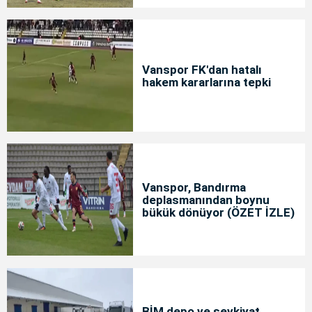
Vanspor FK'dan hatalı
hakem kararlarına tepki
Vanspor, Bandırma
deplasmanından boynu
bükük dönüyor (ÖZET İZLE)
BİM depo ve sevkiyat