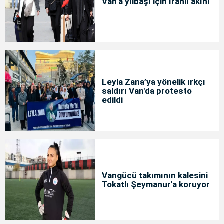
Van’a yılbaşı için İranlı akını
Leyla Zana’ya yönelik ırkçı
saldırı Van'da protesto
edildi
Vangücü takımının kalesini
Tokatlı Şeymanur'a koruyor