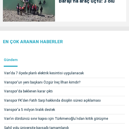
Barajı’na araç uçtu: 3 ölü
EN ÇOK ARANAN HABERLER
Gündem
Van'da 7 ilçede planlı elektrik kesintisi uygulanacak
Vanspor'un yeni başkanı Özgür İreç İlhan kimdir?
Vanspor'da beklenen karar çıktı
Vanspor FK'den Fatih Sarp hakkında disiplin süreci açıklaması
Vanspor'a 5 milyon liralık destek
Van'ın dördüncü sınır kapısı için Türkmenoğlu'ndan kritik görüşme
Sahil yolu üniversite kavşağı tamamlandı