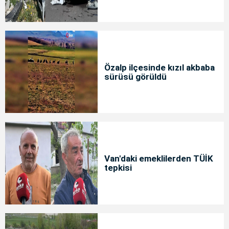
Özalp ilçesinde kızıl akbaba
sürüsü görüldü
Van'daki emeklilerden TÜİK
tepkisi