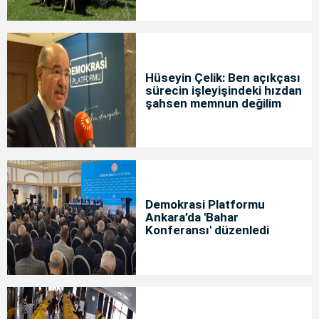
Hüseyin Çelik: Ben açıkçası
sürecin işleyişindeki hızdan
şahsen memnun değilim
Demokrasi Platformu
Ankara’da 'Bahar
Konferansı' düzenledi