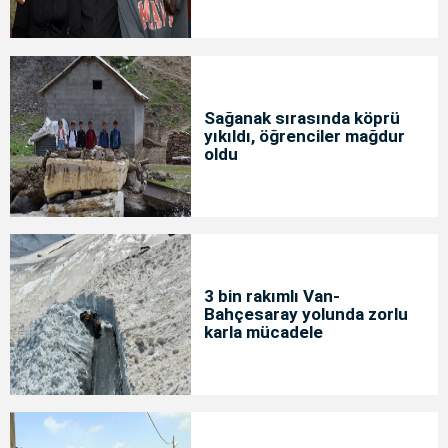
Sağanak sırasında köprü
yıkıldı, öğrenciler mağdur
oldu
3 bin rakımlı Van-
Bahçesaray yolunda zorlu
karla mücadele