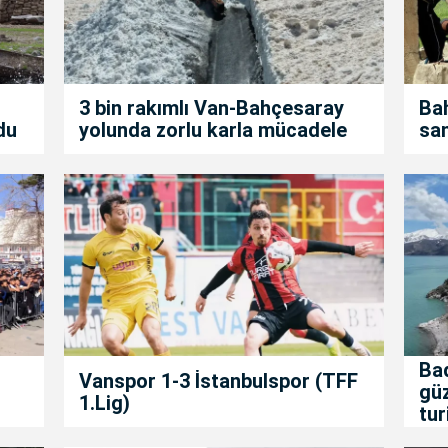
3 bin rakımlı Van-Bahçesaray
Bah
du
yolunda zorlu karla mücadele
san
Bad
Vanspor 1-3 İstanbulspor (TFF
gü
1.Lig)
tur