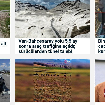
Van-Bahçesaray yolu 5,5 ay
Bin
 alt
sonra araç trafiğine açıldı;
ca
sürücülerden tünel talebi
kur