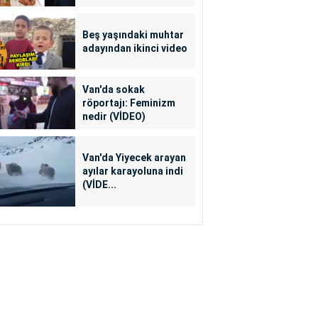
Beş yaşındaki muhtar
adayından ikinci video
Van'da sokak
röportajı: Feminizm
nedir (VİDEO)
Van'da Yiyecek arayan
ayılar karayoluna indi
(VİDE...