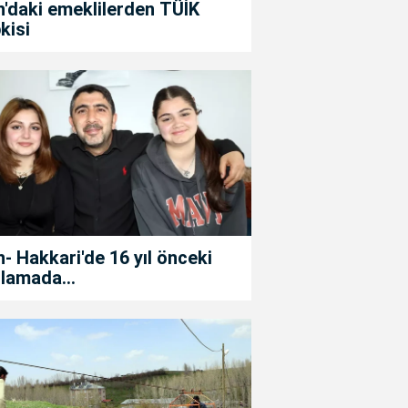
'daki emeklilerden TÜİK
kisi
- Hakkari'de 16 yıl önceki
lamada...