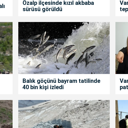
Özalp ilçesinde kızıl akbaba
Van
alı
sürüsü görüldü
tep
Balık göçünü bayram tatilinde
Van
40 bin kişi izledi
pat