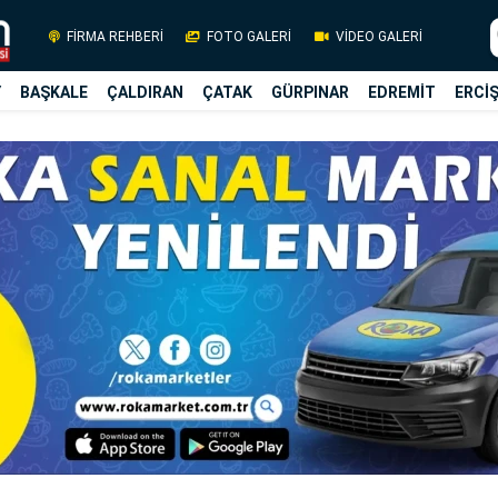
FİRMA REHBERİ
FOTO GALERİ
VİDEO GALERİ
Y
BAŞKALE
ÇALDIRAN
ÇATAK
GÜRPINAR
EDREMİT
ERCİ