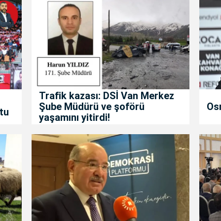
Trafik kazası: DSİ Van Merkez
Şube Müdürü ve şoförü
Os
tu
yaşamını yitirdi!