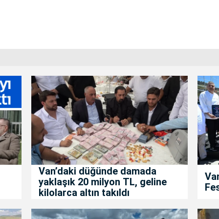
Van’daki düğünde damada
Van
yaklaşık 20 milyon TL, geline
Fes
kilolarca altın takıldı