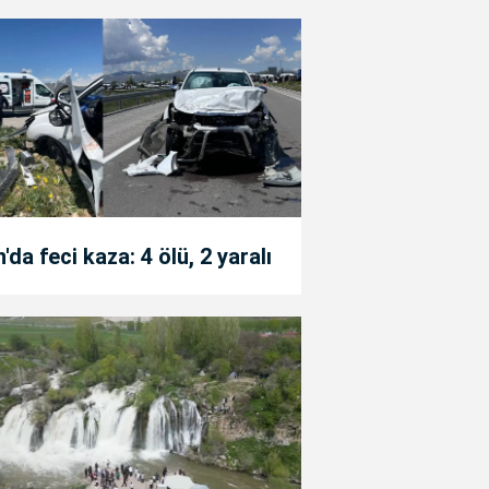
'da feci kaza: 4 ölü, 2 yaralı