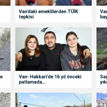
Van'daki emeklilerden TÜİK
Van
tepkisi
ba
de
Van- Hakkari'de 16 yıl önceki
Sa
patlamada...
yık