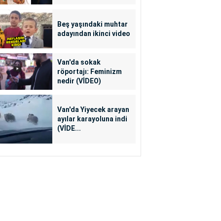
Beş yaşındaki muhtar
adayından ikinci video
Van'da sokak
röportajı: Feminizm
nedir (VİDEO)
Van'da Yiyecek arayan
ayılar karayoluna indi
(VİDE...