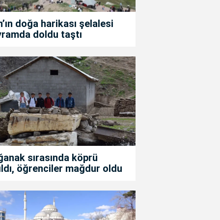
’ın doğa harikası şelalesi
yramda doldu taştı
ğanak sırasında köprü
ıldı, öğrenciler mağdur oldu