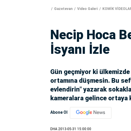
Gazetevan
Video Galeri
KOMİK VİDEOLA
Necip Hoca Be
İsyanı İzle
Gün geçmiyor ki ülkemizde i
ortamına düşmesin. Bu sefe
evlendirin" yazarak sokaklar
kameralara gelince ortaya 
Abone Ol
DHA
2013-05-31 15:00:00