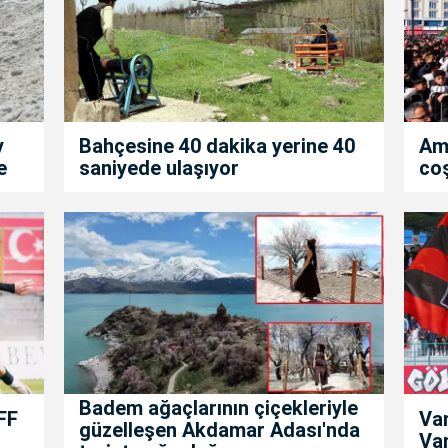
y
Bahçesine 40 dakika yerine 40
Am
e
saniyede ulaşıyor
co
Badem ağaçlarının çiçekleriyle
FF
Va
güzelleşen Akdamar Adası'nda
Van