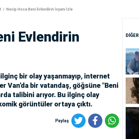
R
Necip Hoca Beni Evlendirin İsyanı İzle
ni Evlendirin
DİĞER
lginç bir olay yaşanmayıp, internet
r Van'da bir vatandaş, göğsüne "Beni
da talibini arıyor. Bu ilginç olay
komik görüntüler ortaya çıktı.
Paylaş