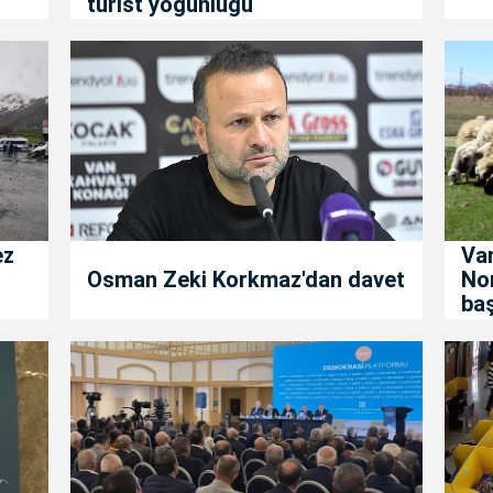
turist yoğunluğu
ez
Van
Osman Zeki Korkmaz'dan davet
No
baş