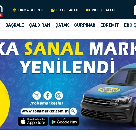
FİRMA REHBERİ
FOTO GALERİ
VİDEO GALERİ
Y
BAŞKALE
ÇALDIRAN
ÇATAK
GÜRPINAR
EDREMİT
ERCİ