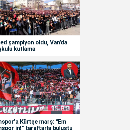
ed şampiyon oldu, Van'da
şkulu kutlama
nspor’a Kürtçe marş: “Em
spor in!” taraftarla buluştu