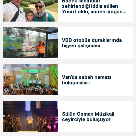
Böcek ilacından
zehirlendiği iddia edilen
Yusuf öldü, annesi yoğun
bakımda
VBB otobüs duraklarında
hijyen çalışması
Van’da sabah namazı
buluşmaları
Sülün Osman Müzikali
seyirciyle buluşuyor