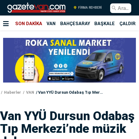
FİRMA REHBERİ
SON DAKİKA
VAN
BAHÇESARAY
BAŞKALE
ÇALDIRA
Haberler
VAN
Van YYÜ Dursun Odabaş Tıp Merkezi’nde müzik dolu gece
Van YYÜ Dursun Odabaş
Tıp Merkezi’nde müzik