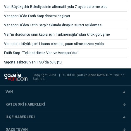
Van Büyükşehir Belediyesinin alternatif yolu 7 ayda deforme oldu
Vanspor FK'da Fatih Sarp dönemi başlıyor
Vanspor FK'den Fatih Sarp hakkında disiplin süreci açıklaması
Van'ın dördüncü sınır kapısı için Türkmenoğlu'ndan kritik görüşme
Vanspor'a büyük şok! Lisans çıkmadı, puan silme cezası yolda
Fatih Sarp: "Tek hedefimiz Van ve Vanspor'dur"
Sigorta sektörü Van TSO'da buluştu
Copyright 2020
|
Yusuf KUŞAR ve
Azad KAYA
Tüm Hakları
Saklıdır.
VAN
KATEGORİ HABERLERİ
İLÇE HABERLERİ
GAZETEVAN