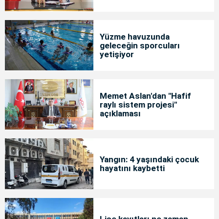
Yüzme havuzunda
geleceğin sporcuları
yetişiyor
Memet Aslan'dan "Hafif
raylı sistem projesi"
açıklaması
Yangın: 4 yaşındaki çocuk
hayatını kaybetti
Lise kayıtları ne zaman