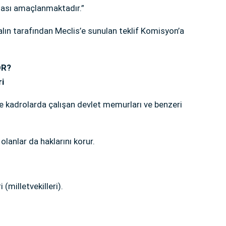
ması amaçlanmaktadır.”
alın tarafından Meclis’e sunulan teklif Komisyon’a
OR?
ri
e kadrolarda çalışan devlet memurları ve benzeri
lanlar da haklarını korur.
 (milletvekilleri).