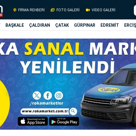
FİRMA REHBERİ
FOTO GALERİ
VİDEO GALERİ
Y
BAŞKALE
ÇALDIRAN
ÇATAK
GÜRPINAR
EDREMİT
ERCİ