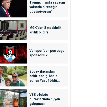
Trump: ‘İran'la savaşın
yakında biteceğini
düşünüyorum’
MGK'den 8 maddelik
kritik bildiri
Vanspor'dan peş peşe
sponsorluk!
Böcek ilacından
zehirlendiği iddia
edilen Yusuf öldü,
annesi yoğun bakımda
VBB otobüs
duraklarında hijyen
çalışması