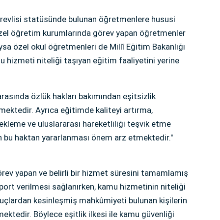
evlisi statüsünde bulunan öğretmenlere hususi
zel öğretim kurumlarında görev yapan öğretmenler
sa özel okul öğretmenleri de Millî Eğitim Bakanlığı
hizmeti niteliği taşıyan eğitim faaliyetini yerine
rasında özlük hakları bakımından eşitsizlik
ektedir. Ayrıca eğitimde kaliteyi artırma,
kleme ve uluslararası hareketliliği teşvik etme
n bu haktan yararlanması önem arz etmektedir."
örev yapan ve belirli bir hizmet süresini tamamlamış
rt verilmesi sağlanırken, kamu hizmetinin niteliği
 suçlardan kesinleşmiş mahkûmiyeti bulunan kişilerin
tedir. Böylece eşitlik ilkesi ile kamu güvenliği