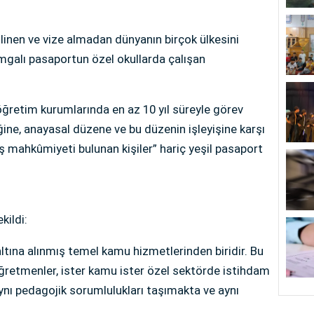
linen ve vize almadan dünyanın birçok ülkesini
galı pasaportun özel okullarda çalışan
 öğretim kurumlarında en az 10 yıl süreyle görev
ine, anayasal düzene ve bu düzenin işleyişine karşı
iş mahkûmiyeti bulunan kişiler” hariç yeşil pasaport
kildi:
ltına alınmış temel kamu hizmetlerinden biridir. Bu
retmenler, ister kamu ister özel sektörde istihdam
ynı pedagojik sorumlulukları taşımakta ve aynı