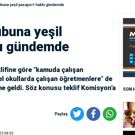
ubuna yeşil pasaport hakkı gündemde
ubuna yeşil
kı gündemde
ifine göre "kamuda çalışan
el okullarda çalışan öğretmenlere" de
e geldi. Söz konusu teklif Komisyon'a
SON 
Paylaş
23:08:02