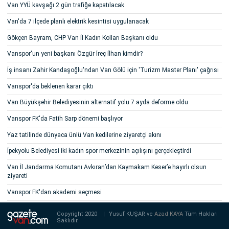
Van YYÜ kavşağı 2 gün trafiğe kapatılacak
Van'da 7 ilçede planlı elektrik kesintisi uygulanacak
Gökçen Bayram, CHP Van İl Kadın Kolları Başkanı oldu
Vanspor'un yeni başkanı Özgür İreç İlhan kimdir?
İş insanı Zahir Kandaşoğlu'ndan Van Gölü için 'Turizm Master Planı' çağrısı
Vanspor'da beklenen karar çıktı
Van Büyükşehir Belediyesinin alternatif yolu 7 ayda deforme oldu
Vanspor FK'da Fatih Sarp dönemi başlıyor
Yaz tatilinde dünyaca ünlü Van kedilerine ziyaretçi akını
İpekyolu Belediyesi iki kadın spor merkezinin açılışını gerçekleştirdi
Van İl Jandarma Komutanı Avkıran’dan Kaymakam Keser’e hayırlı olsun
ziyareti
Vanspor FK'dan akademi seçmesi
Copyright 2020
|
Yusuf KUŞAR ve
Azad KAYA
Tüm Hakları
Saklıdır.