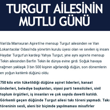
Van’da Mamxuran Aşireti’ne mensup Turgut ailesinden ve Van
Lokantacılar Odası'nda yönetim kurulu üyesi olan ve sevilen iş insanı
Haydar Turgut’un kardeşi Yahya Turgut, yine aynı aşirete mensup
Tekin ailesinden Berfin Tekin ile dünya evine girdi. Soğuk havaya
rağmen yaklaşık 3 bin 500 kişinin ağırlandığı düğün, son dönemlerin
en yoğun katılımlı düğünü oldu.
750 kilo etin tüketildiği düğüne aşiret liderleri, kanaat
önderleri, belediye başkanları, siyasi parti temsilcileri, sivil
toplum örgütleri, iş insanları ve çok sayıda davetli katıldı.
Görkemli geçen düğünde Turgut ailesi takı töreni yapmadı. Takı
töreninin sesli, aleni bir biçimde yapılmaması misafirler