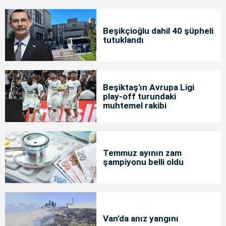
Beşikçioğlu dahil 40 şüpheli
tutuklandı
Beşiktaş'ın Avrupa Ligi
play-off turundaki
muhtemel rakibi
Temmuz ayının zam
şampiyonu belli oldu
Van’da anız yangını