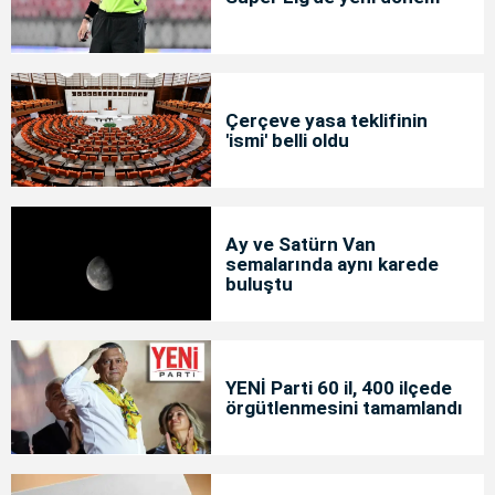
Çerçeve yasa teklifinin
'ismi' belli oldu
Ay ve Satürn Van
semalarında aynı karede
buluştu
YENİ Parti 60 il, 400 ilçede
örgütlenmesini tamamlandı