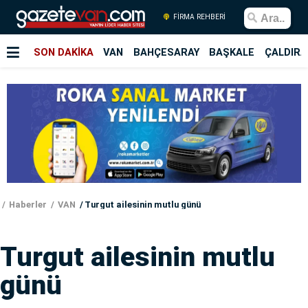
FİRMA REHBERİ
SON DAKİKA
VAN
BAHÇESARAY
BAŞKALE
ÇALDIRA
Haberler
VAN
Turgut ailesinin mutlu günü
Turgut ailesinin mutlu
günü