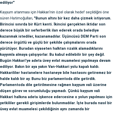
ediliyor"
Kayyum atanması için Hakkari'nin özel olarak hedef seçildiğini öne
süren Hatimoğulları,
"Bunun altını bir kez daha çizmek istiyorum.
Birincisi sınırda bir Kürt kenti. İkincisi gerçekten iktidar son
derece büyük bir seferberlik ilan ederek orada belediye
kazanmak istediler, kazanamadılar. Üçüncüsü DEM Parti son
derece örgütlü ve güçlü bir şekilde çalışmalarını orada
yürütüyor. Buradan siyaseten halktan rızalık alamadıklarını
kayyımla almaya çalışıyorlar. Bu kabul edilebilir bir şey değil.
Bugün Hakkari'ye adeta üvey evlat muamelesi yapılmaya devam
ediliyor. Bakın bir aya yakın Van-Hakkari yolu kapalı kaldı.
Hakkarililer hastanelere hastaneye bile hastasını getiremez bir
halde kaldı bir ay. Bunu biz parlamentoda dile getirdik.
Parlamentoda dile getirilmesine rağmen kayyum vali üzerine
düşen görev ve sorumluluğu yapmadı. Çünkü kayyum vali
Hakkari halkına adeta işkence edercesine o yolun yapılması için
yetkililer gerekli girişimlerde bulunmadılar. İşte burada nasıl bir
üvey evlat muamelesi çekildiğinin aynı zamanda bir