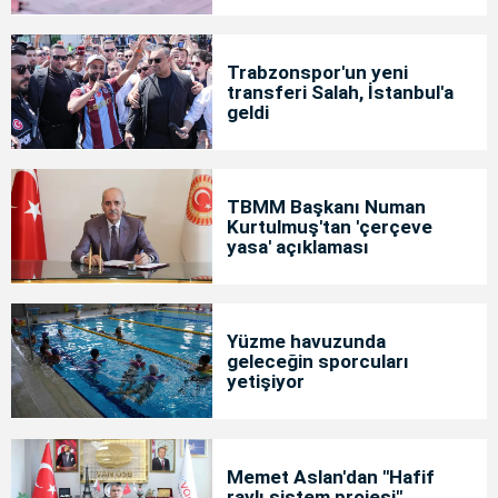
Trabzonspor'un yeni
transferi Salah, İstanbul'a
geldi
TBMM Başkanı Numan
Kurtulmuş'tan 'çerçeve
yasa' açıklaması
Yüzme havuzunda
geleceğin sporcuları
yetişiyor
Memet Aslan'dan "Hafif
raylı sistem projesi"