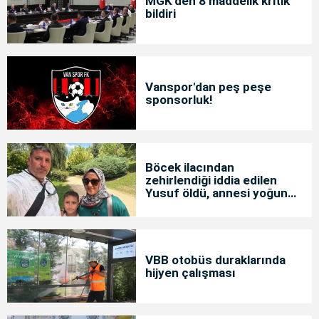
MGK'den 8 maddelik kritik
bildiri
Vanspor'dan peş peşe
sponsorluk!
Böcek ilacından
zehirlendiği iddia edilen
Yusuf öldü, annesi yoğun
bakımda
VBB otobüs duraklarında
hijyen çalışması