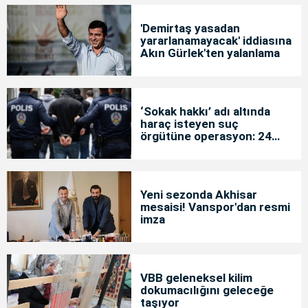
'Demirtaş yasadan
yararlanamayacak' iddiasına
Akın Gürlek'ten yalanlama
‘Sokak hakkı’ adı altında
haraç isteyen suç
örgütüne operasyon: 24
tutuklama
Yeni sezonda Akhisar
mesaisi! Vanspor'dan resmi
imza
VBB geleneksel kilim
dokumacılığını geleceğe
taşıyor