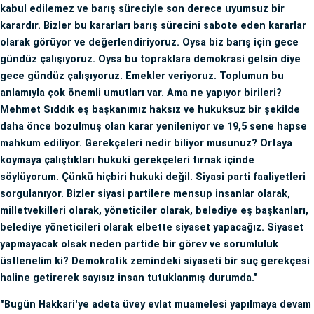
kabul edilemez ve barış süreciyle son derece uyumsuz bir
karardır. Bizler bu kararları barış sürecini sabote eden kararlar
olarak görüyor ve değerlendiriyoruz. Oysa biz barış için gece
gündüz çalışıyoruz. Oysa bu topraklara demokrasi gelsin diye
gece gündüz çalışıyoruz. Emekler veriyoruz. Toplumun bu
anlamıyla çok önemli umutları var. Ama ne yapıyor birileri?
Mehmet Sıddık eş başkanımız haksız ve hukuksuz bir şekilde
daha önce bozulmuş olan karar yenileniyor ve 19,5 sene hapse
mahkum ediliyor. Gerekçeleri nedir biliyor musunuz? Ortaya
koymaya çalıştıkları hukuki gerekçeleri tırnak içinde
söylüyorum. Çünkü hiçbiri hukuki değil. Siyasi parti faaliyetleri
sorgulanıyor. Bizler siyasi partilere mensup insanlar olarak,
milletvekilleri olarak, yöneticiler olarak, belediye eş başkanları,
belediye yöneticileri olarak elbette siyaset yapacağız. Siyaset
yapmayacak olsak neden partide bir görev ve sorumluluk
üstlenelim ki? Demokratik zemindeki siyaseti bir suç gerekçesi
haline getirerek sayısız insan tutuklanmış durumda."
"Bugün Hakkari'ye adeta üvey evlat muamelesi yapılmaya devam