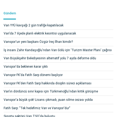
Gündem
Van YYÜ kavşağı 2 gün trafiğe kapatılacak
Van'da 7 ilçede planlı elektrik kesintisi uygulanacak
Vanspor'un yeni başkanı Özgür İreç İlhan kimdir?
İş insanı Zahir Kandaşoğlu'ndan Van Gölü için 'Turizm Master Planı' çağrısı
Van Büyükşehir Belediyesinin alternatif yolu 7 ayda deforme oldu
Vanspor'da beklenen karar çıktı
Vanspor FK'da Fatih Sarp dönemi başlıyor
Vanspor FK'den Fatih Sarp hakkında disiplin süreci açıklaması
Van'ın dördüncü sınır kapısı için Türkmenoğlu'ndan kritik görüşme
Vanspor'a büyük şok! Lisans çıkmadı, puan silme cezası yolda
Fatih Sarp: "Tek hedefimiz Van ve Vanspor'dur"
Sigorta sektörü Van TSO'da buluştu