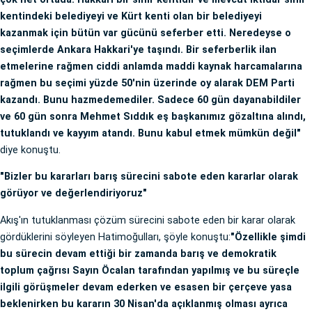
kentindeki belediyeyi ve Kürt kenti olan bir belediyeyi
kazanmak için bütün var gücünü seferber etti. Neredeyse o
seçimlerde Ankara Hakkari'ye taşındı. Bir seferberlik ilan
etmelerine rağmen ciddi anlamda maddi kaynak harcamalarına
rağmen bu seçimi yüzde 50'nin üzerinde oy alarak DEM Parti
kazandı. Bunu hazmedemediler. Sadece 60 gün dayanabildiler
ve 60 gün sonra Mehmet Sıddık eş başkanımız gözaltına alındı,
tutuklandı ve kayyım atandı. Bunu kabul etmek mümkün değil"
diye konuştu.
"Bizler bu kararları barış sürecini sabote eden kararlar olarak
görüyor ve değerlendiriyoruz"
Akış'ın tutuklanması çözüm sürecini sabote eden bir karar olarak
gördüklerini söyleyen Hatimoğulları, şöyle konuştu:
"Özellikle şimdi
bu sürecin devam ettiği bir zamanda barış ve demokratik
toplum çağrısı Sayın Öcalan tarafından yapılmış ve bu süreçle
ilgili görüşmeler devam ederken ve esasen bir çerçeve yasa
beklenirken bu kararın 30 Nisan'da açıklanmış olması ayrıca