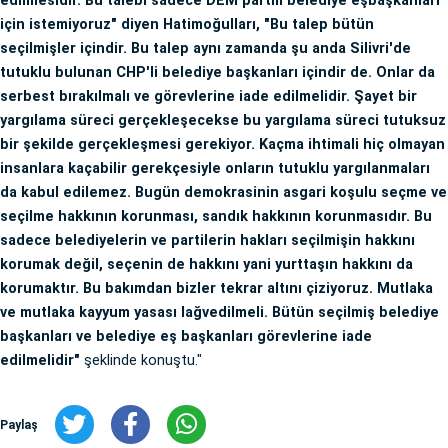
edilmesidir. Bu talebi sadece DEM partili belediye eşbaşkanları
için istemiyoruz" diyen Hatimoğulları, "Bu talep bütün
seçilmişler içindir. Bu talep aynı zamanda şu anda Silivri'de
tutuklu bulunan CHP'li belediye başkanları içindir de. Onlar da
serbest bırakılmalı ve görevlerine iade edilmelidir. Şayet bir
yargılama süreci gerçekleşecekse bu yargılama süreci tutuksuz
bir şekilde gerçekleşmesi gerekiyor. Kaçma ihtimali hiç olmayan
insanlara kaçabilir gerekçesiyle onların tutuklu yargılanmaları
da kabul edilemez. Bugün demokrasinin asgari koşulu seçme ve
seçilme hakkının korunması, sandık hakkının korunmasıdır. Bu
sadece belediyelerin ve partilerin hakları seçilmişin hakkını
korumak değil, seçenin de hakkını yani yurttaşın hakkını da
korumaktır. Bu bakımdan bizler tekrar altını çiziyoruz. Mutlaka
ve mutlaka kayyum yasası lağvedilmeli. Bütün seçilmiş belediye
başkanları ve belediye eş başkanları görevlerine iade
edilmelidir"
şeklinde konuştu."
Paylaş