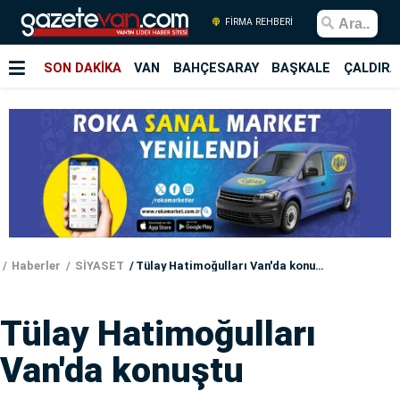
FİRMA REHBERİ
SON DAKİKA
VAN
BAHÇESARAY
BAŞKALE
ÇALDIRA
Haberler
SİYASET
Tülay Hatimoğulları Van'da konuştu
Tülay Hatimoğulları
Van'da konuştu