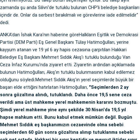
için istemiyoruz. Bu talep bütün seçilmişler içindir. Bu talep aynı
zamanda şu anda Silivri'de tutuklu bulunan CHP'li belediye başkanları
içindir de. Onlar da serbest bırakılmalı ve görevlerine iade edilmelidir"
dedi.
ANKA'dan İshak Kara'nın haberine göreHalkların Eşitlik ve Demokrasi
Partisi (DEM Parti) Eş Genel Başkanı Tülay Hatimoğulları, yerine
kayyum atanan ve 19 yıl 6 ay hapis cezasına çarpıtılan Hakkari
Belediye Eş Başkanı Mehmet Sıddık Akış'ı tutuklu bulunduğu Van
Ceza İnfaz Kurumu'nda ziyaret etti. Ziyaretin ardından açıklamada
bulunun Hatimoğulları, Akış'ın tutuklu bulunmasının kabul edilemez
olduğunu söyledi.Mehmet Sıddık Akış'ın yerel seçimlerde büyük bir
başarı elde ettiğini hatırlatan Hatimoğulları,
"Seçimlerden 2 ay
sonra gözaltına alındı, tutuklandı. Daha önce 19,5 sene ceza
verildi ama üst mahkeme yerel mahkemenin kararını bozmuştu.
Şimdi yerel mahkeme yine aynı şekilde 30 Nisan'da 19,5 yıl
hapse mahkum etti. Bunu kabul etmek mümkün değil. Bugün
Mehmet Sıddık eş başkanımızın cezaevinde olma sebebi
seçimlerden 60 gün sonra gözaltına alınıp tutuklanma sebebi
çok net ortada. Hakkari bir sınır kentidir ve mevcut iktidar sınır