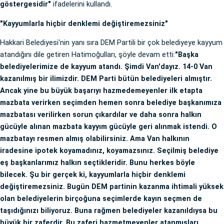
göstergesidir"
ifadelerini kullandı.
"Kayyumlarla hiçbir denklemi değiştiremezsiniz"
Hakkari Belediyesi'nin yanı sıra DEM Partili bir çok belediyeye kayyum
atandığını dile getiren Hatimoğulları, şöyle devam etti:
"Başka
belediyelerimize de kayyum atandı. Şimdi Van'dayız. 14-0 Van
kazanılmış bir ilimizdir. DEM Parti bütün belediyeleri almıştır.
Ancak yine bu büyük başarıyı hazmedemeyenler ilk etapta
mazbata verirken seçimden hemen sonra belediye başkanımıza
mazbatası verilirken sorun çıkardılar ve daha sonra halkın
gücüyle alınan mazbata kayyım gücüyle geri alınmak istendi. O
mazbatayı resmen almış olabilirsiniz. Ama Van halkının
iradesine ipotek koyamadınız, koyamazsınız. Seçilmiş belediye
eş başkanlarımız halkın seçtikleridir. Bunu herkes böyle
bilecek. Şu bir gerçek ki, kayyumlarla hiçbir denklemi
değiştiremezsiniz. Bugün DEM partinin kazanma ihtimali yüksek
olan belediyelerin birçoğuna seçimlerde kayın seçmen de
taşıdığınızı biliyoruz. Buna rağmen belediyeler kazanıldıysa bu
büyük bir zaferdir. Bu zaferi hazmetmeyenler atanmışları