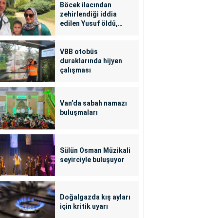
Böcek ilacından
zehirlendiği iddia
edilen Yusuf öldü,
annesi yoğun bakımda
VBB otobüs
duraklarında hijyen
çalışması
Van’da sabah namazı
buluşmaları
Sülün Osman Müzikali
seyirciyle buluşuyor
Doğalgazda kış ayları
için kritik uyarı