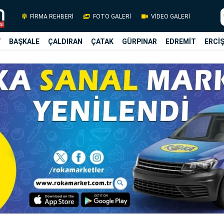
FİRMA REHBERİ
FOTO GALERİ
VİDEO GALERİ
Y
BAŞKALE
ÇALDIRAN
ÇATAK
GÜRPINAR
EDREMİT
ERCİ