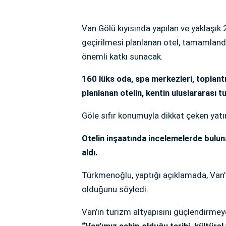
Van Gölü kıyısında yapılan ve yaklaşık 2
geçirilmesi planlanan otel, tamamland
önemli katkı sunacak.
160 lüks oda, spa merkezleri, toplantı
planlanan otelin, kentin uluslararası 
Göle sıfır konumuyla dikkat çeken yatı
Otelin inşaatında incelemelerde bulun
aldı.
Türkmenoğlu, yaptığı açıklamada, Van’ı
olduğunu söyledi.
Van’ın turizm altyapısını güçlendirme
“Van’ımız sahip olduğu tarihi, kültürel