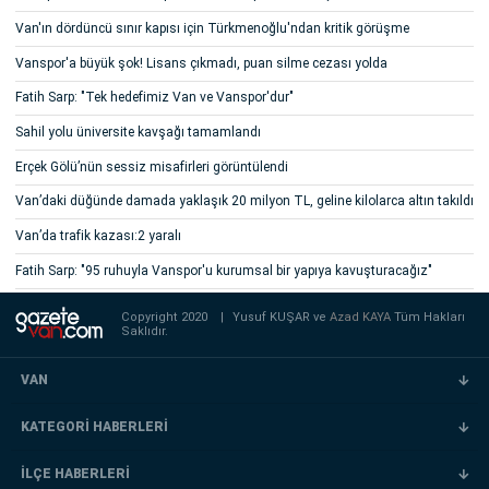
Van'ın dördüncü sınır kapısı için Türkmenoğlu'ndan kritik görüşme
Vanspor'a büyük şok! Lisans çıkmadı, puan silme cezası yolda
Fatih Sarp: "Tek hedefimiz Van ve Vanspor'dur"
Sahil yolu üniversite kavşağı tamamlandı
Erçek Gölü’nün sessiz misafirleri görüntülendi
Van’daki düğünde damada yaklaşık 20 milyon TL, geline kilolarca altın takıldı
Van’da trafik kazası:2 yaralı
Fatih Sarp: "95 ruhuyla Vanspor'u kurumsal bir yapıya kavuşturacağız"
Copyright 2020
|
Yusuf KUŞAR ve
Azad KAYA
Tüm Hakları
Saklıdır.
VAN
KATEGORİ HABERLERİ
İLÇE HABERLERİ