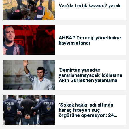
Van’da trafik kazası:2 yaralı
AHBAP Derneği yönetimine
kayyım atandı
'Demirtaş yasadan
yararlanamayacak' iddiasına
Akın Gürlek'ten yalanlama
‘Sokak hakkı’ adı altında
haraç isteyen suç
örgütüne operasyon: 24
tutuklama