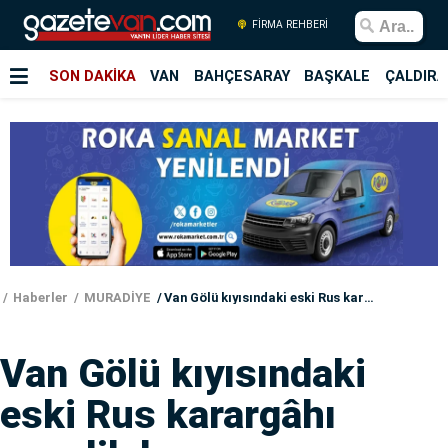
FİRMA REHBERİ
SON DAKİKA
VAN
BAHÇESARAY
BAŞKALE
ÇALDIRA
Haberler
MURADİYE
Van Gölü kıyısındaki eski Rus karargâhı gençlik kampına dönüştürülüyor
Van Gölü kıyısındaki
eski Rus karargâhı