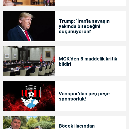
Trump: ‘İran'la savaşın
yakında biteceğini
düşünüyorum’
MGK'den 8 maddelik kritik
bildiri
Vanspor'dan peş peşe
sponsorluk!
Böcek ilacından