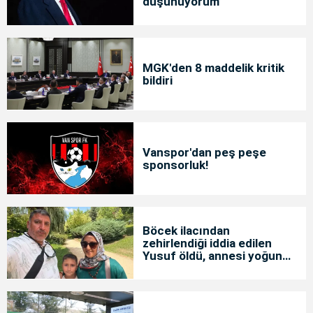
düşünüyorum’
MGK'den 8 maddelik kritik
bildiri
Vanspor'dan peş peşe
sponsorluk!
Böcek ilacından
zehirlendiği iddia edilen
Yusuf öldü, annesi yoğun
bakımda