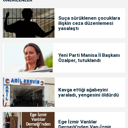
Suça sürüklenen çocuklara
ilişkin ceza düzenlemesi
yasalaştı
Yeni Parti Manisa İl Başkanı
Özalper, tutuklandı
Kavga ettiği ağabeyini
yaraladı, yengesini öldürdü
Ege İzmir Vanlılar
Derneği’nden Van-İzmir