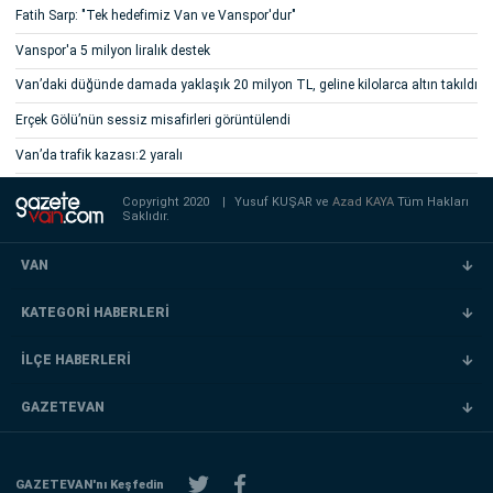
Fatih Sarp: "Tek hedefimiz Van ve Vanspor'dur"
Vanspor'a 5 milyon liralık destek
Van’daki düğünde damada yaklaşık 20 milyon TL, geline kilolarca altın takıldı
Erçek Gölü’nün sessiz misafirleri görüntülendi
Van’da trafik kazası:2 yaralı
Copyright 2020
|
Yusuf KUŞAR ve
Azad KAYA
Tüm Hakları
Saklıdır.
VAN
KATEGORİ HABERLERİ
İLÇE HABERLERİ
GAZETEVAN
GAZETEVAN'nı Keşfedin