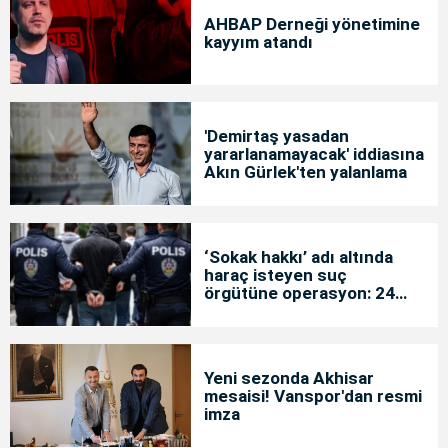
AHBAP Derneği yönetimine
kayyım atandı
'Demirtaş yasadan
yararlanamayacak' iddiasına
Akın Gürlek'ten yalanlama
‘Sokak hakkı’ adı altında
haraç isteyen suç
örgütüne operasyon: 24
tutuklama
Yeni sezonda Akhisar
mesaisi! Vanspor'dan resmi
imza