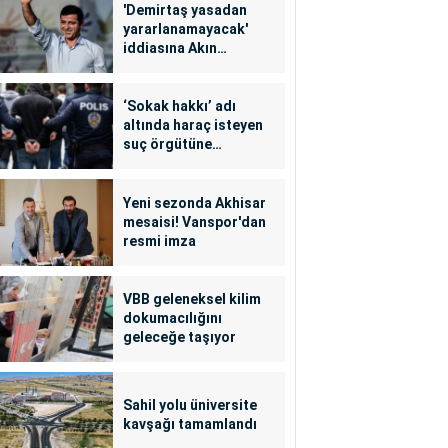
'Demirtaş yasadan
yararlanamayacak'
iddiasına Akın
Gürlek'ten yalanlama
‘Sokak hakkı’ adı
altında haraç isteyen
suç örgütüne
operasyon: 24
tutuklama
Yeni sezonda Akhisar
mesaisi! Vanspor'dan
resmi imza
VBB geleneksel kilim
dokumacılığını
geleceğe taşıyor
Sahil yolu üniversite
kavşağı tamamlandı