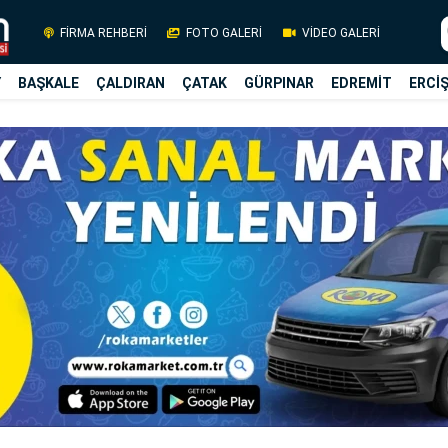
FİRMA REHBERİ
FOTO GALERİ
VİDEO GALERİ
Y
BAŞKALE
ÇALDIRAN
ÇATAK
GÜRPINAR
EDREMİT
ERCİ