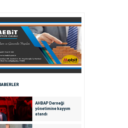
HABERLER
AHBAP Derneği
yönetimine kayyım
atandı