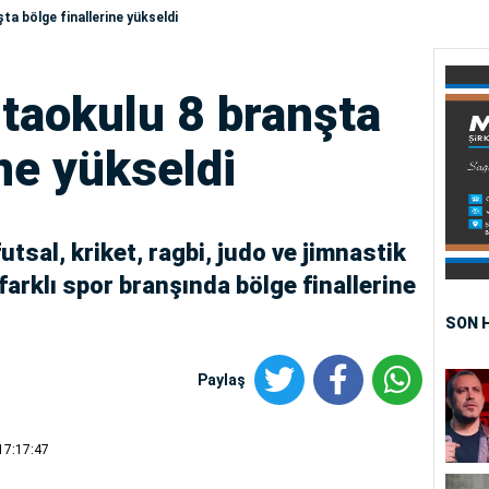
ta bölge finallerine yükseldi
rtaokulu 8 branşta
ine yükseldi
tsal, kriket, ragbi, judo ve jimnastik
arklı spor branşında bölge finallerine
SON 
Paylaş
17:17:47