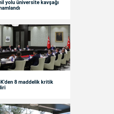
il yolu üniversite kavşağı
mamlandı
'den 8 maddelik kritik
diri