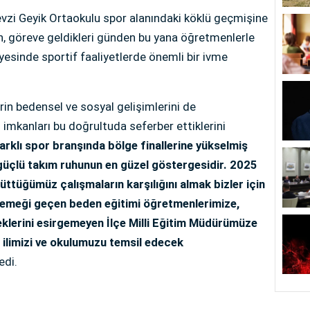
evzi Geyik Ortaokulu spor alanındaki köklü geçmişine
, göreve geldikleri günden bu yana öğretmenlerle
sayesinde sportif faaliyetlerde önemli bir ivme
rin bedensel ve sosyal gelişimlerini de
imkanları bu doğrultuda seferber ettiklerini
arklı spor branşında bölge finallerine yükselmiş
e güçlü takım ruhunun en güzel göstergesidir. 2025
üttüğümüz çalışmaların karşılığını almak bizler için
a emeği geçen beden eğitimi öğretmenlerimize,
teklerini esirgemeyen İlçe Milli Eğitim Müdürümüze
 ilimizi ve okulumuzu temsil edecek
edi.