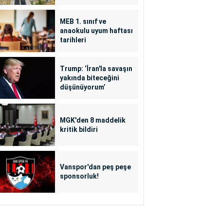
MEB 1. sınıf ve
anaokulu uyum haftası
tarihleri
Trump: ‘İran'la savaşın
yakında biteceğini
düşünüyorum’
MGK'den 8 maddelik
kritik bildiri
Vanspor'dan peş peşe
sponsorluk!