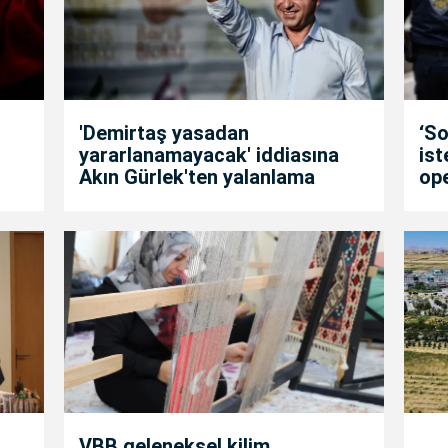
'Demirtaş yasadan
‘So
yararlanamayacak' iddiasına
is
Akın Gürlek'ten yalanlama
op
VBB geleneksel kilim