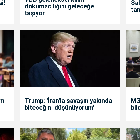
i!
Sah
dokumacılığını geleceğe
ta
taşıyor
um
Trump: ‘İran'la savaşın yakında
MGK
biteceğini düşünüyorum’
bil