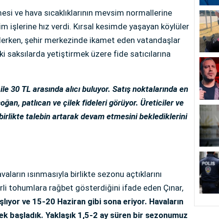
esi ve hava sıcaklıklarının mevsim normallerine
 işlerine hız verdi. Kırsal kesimde yaşayan köylüler
 ederken, şehir merkezinde ikamet eden vatandaşlar
aki saksılarda yetiştirmek üzere fide satıcılarına
 ile 30 TL arasında alıcı buluyor. Satış noktalarında en
soğan, patlıcan ve çilek fideleri görüyor. Üreticiler ve
 birlikte talebin artarak devam etmesini beklediklerini
vaların ısınmasıyla birlikte sezonu açtıklarını
yerli tohumlara rağbet gösterdiğini ifade eden Çınar,
ıyor ve 15-20 Haziran gibi sona eriyor. Havaların
yerek başladık. Yaklaşık 1,5-2 ay süren bir sezonumuz