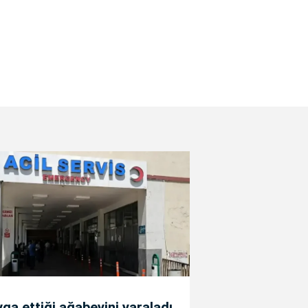
ga ettiği ağabeyini yaraladı,