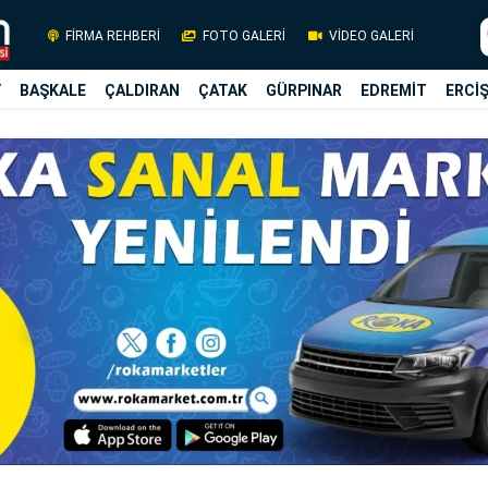
FİRMA REHBERİ
FOTO GALERİ
VİDEO GALERİ
Y
BAŞKALE
ÇALDIRAN
ÇATAK
GÜRPINAR
EDREMİT
ERCİ