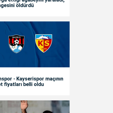
gesini öldürdü
spor - Kayserispor maçının
et fiyatları belli oldu