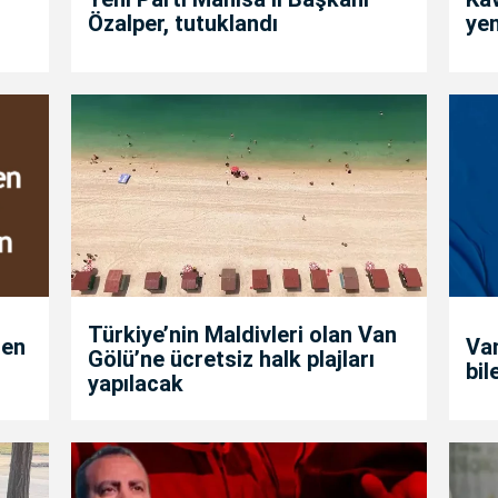
Özalper, tutuklandı
yen
Türkiye’nin Maldivleri olan Van
den
Van
Gölü’ne ücretsiz halk plajları
bil
yapılacak