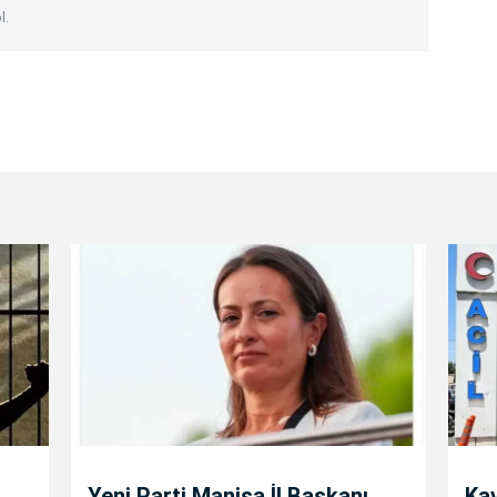
l.
Yeni Parti Manisa İl Başkanı
Kav