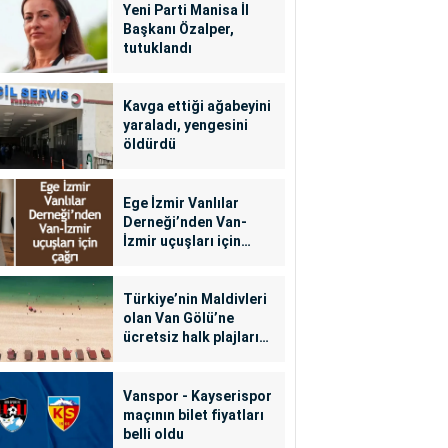
Yeni Parti Manisa İl
Başkanı Özalper,
tutuklandı
Kavga ettiği ağabeyini
yaraladı, yengesini
öldürdü
Ege İzmir Vanlılar
Derneği’nden Van-
İzmir uçuşları için
çağrı
Türkiye’nin Maldivleri
olan Van Gölü’ne
ücretsiz halk plajları
yapılacak
Vanspor - Kayserispor
maçının bilet fiyatları
belli oldu