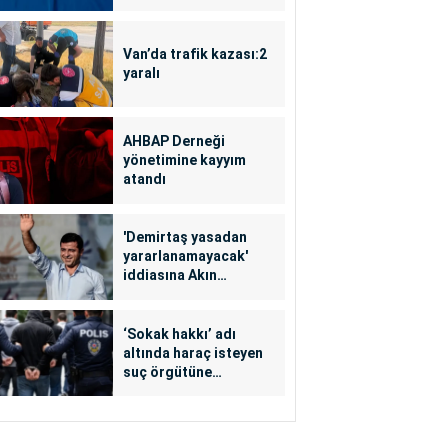
Van’da trafik kazası:2
yaralı
AHBAP Derneği
yönetimine kayyım
atandı
'Demirtaş yasadan
yararlanamayacak'
iddiasına Akın
Gürlek'ten yalanlama
‘Sokak hakkı’ adı
altında haraç isteyen
suç örgütüne
operasyon: 24
tutuklama