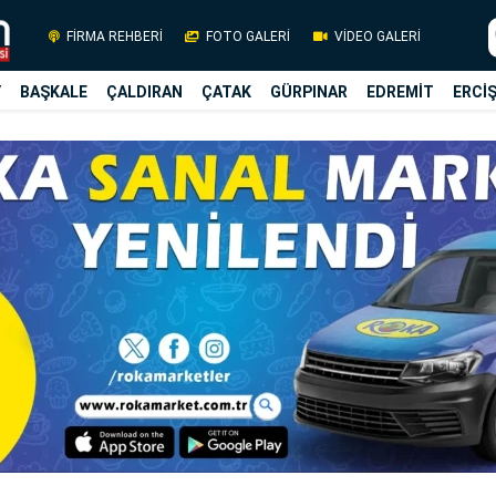
FİRMA REHBERİ
FOTO GALERİ
VİDEO GALERİ
Y
BAŞKALE
ÇALDIRAN
ÇATAK
GÜRPINAR
EDREMİT
ERCİ