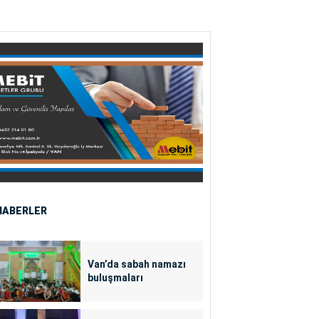
HABERLER
Van’da sabah namazı
buluşmaları