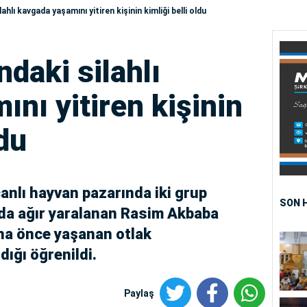
hlı kavgada yaşamını yitiren kişinin kimliği belli oldu
daki silahlı
nı yitiren kişinin
ldu
canlı hayvan pazarında iki grup
SON 
ada ağır yaralanan Rasim Akbaba
aha önce yaşanan otlak
ığı öğrenildi.
Paylaş