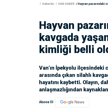
Haberler
VAN HABER
Hayvan pazarındaki sila
Hayvan pazarın
kavgada yaşamı
kimliği belli o
Van’ın İpekyolu ilçesindeki 
arasında çıkan silahlı kavg
hayatını kaybetti. Olayın, d
anlaşmazlığından kaynakland
Abone Ol