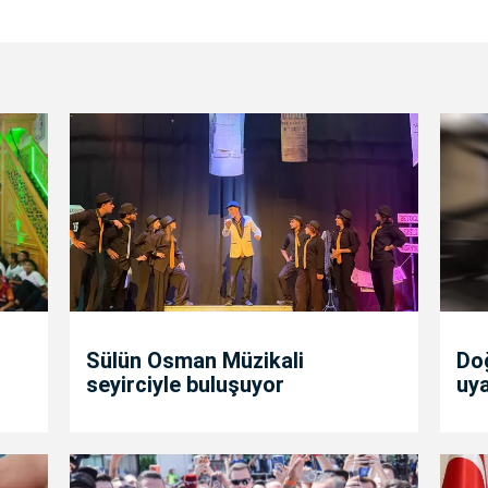
Sülün Osman Müzikali
Doğ
seyirciyle buluşuyor
uya