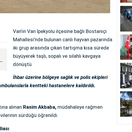
Van’ın Van İpekyolu ilçesine bağlı Bostaniçi
Mahallesi’nde bulunan canlı hayvan pazarında
iki grup arasında çıkan tartışma kısa sürede
büyüyerek taşlı, sopalı ve silahlı kavgaya
13
dönüştü.
İhbar üzerine bölgeye sağlık ve polis ekipleri
ambulanslarla kentteki hastanelere kaldırıldı.
tına alınan
Rasim Akbaba,
müdahaleye rağmen
avilerinin sürdüğü öğrenildi.
diası