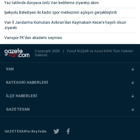
Yaz tatilinde dünyaca ünlü Van kedilerine ziyaretçi akını
İpekyolu Belediyesi iki kadın spor merkezinin açılışını gerçekleştirdi
Van İl Jandarma Komutanı Avkıran’dan Kaymakam Keser’e hayırlı olsun
ziyareti
Vanspor FK'dan akademi seçmesi
Copyright 2020
|
Yusuf KUŞAR ve
Azad KAYA
Tüm Hakları
Saklıdır.
VAN
KATEGORİ HABERLERİ
İLÇE HABERLERİ
GAZETEVAN
GAZETEVAN'nı Keşfedin