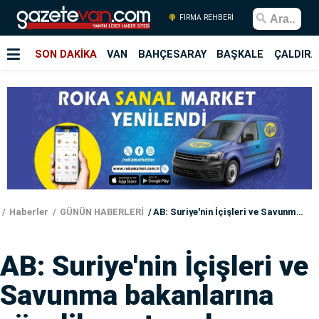
FİRMA REHBERİ
SON DAKİKA
VAN
BAHÇESARAY
BAŞKALE
ÇALDIRA
Haberler
GÜNÜN HABERLERİ
AB: Suriye'nin İçişleri ve Savunma bakanlarına yönelik yaptırımları kaldırma kararı aldık
AB: Suriye'nin İçişleri ve
Savunma bakanlarına