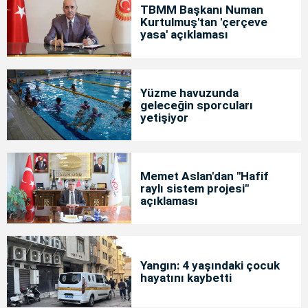
TBMM Başkanı Numan
Kurtulmuş'tan 'çerçeve
yasa' açıklaması
Yüzme havuzunda
geleceğin sporcuları
yetişiyor
Memet Aslan'dan "Hafif
raylı sistem projesi"
açıklaması
Yangın: 4 yaşındaki çocuk
hayatını kaybetti