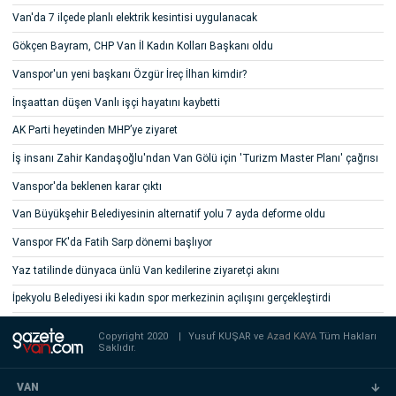
Van'da 7 ilçede planlı elektrik kesintisi uygulanacak
Gökçen Bayram, CHP Van İl Kadın Kolları Başkanı oldu
Vanspor'un yeni başkanı Özgür İreç İlhan kimdir?
İnşaattan düşen Vanlı işçi hayatını kaybetti
AK Parti heyetinden MHP’ye ziyaret
İş insanı Zahir Kandaşoğlu'ndan Van Gölü için 'Turizm Master Planı' çağrısı
Vanspor'da beklenen karar çıktı
Van Büyükşehir Belediyesinin alternatif yolu 7 ayda deforme oldu
Vanspor FK'da Fatih Sarp dönemi başlıyor
Yaz tatilinde dünyaca ünlü Van kedilerine ziyaretçi akını
İpekyolu Belediyesi iki kadın spor merkezinin açılışını gerçekleştirdi
Copyright 2020
|
Yusuf KUŞAR ve
Azad KAYA
Tüm Hakları
Saklıdır.
VAN