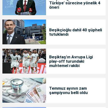
Türkiye' sürecine yönelik 4
öneri
Beşikçioğlu dahil 40 şüpheli
tutuklandı
Beşiktaş'ın Avrupa Ligi
play-off turundaki
muhtemel rakibi
Temmuz ayının zam
şampiyonu belli oldu