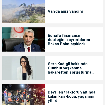
Van’da anız yangını
Esnafa finansman
desteğinin ayrıntılarını
Bakan Bolat açıkladı
Sera Kadıgil hakkında
Cumhurbaşkanına
hakaretten soruşturma
başlatıldı
Devrilen traktörün altında
kalan karı-koca, yaşamını
yitirdi