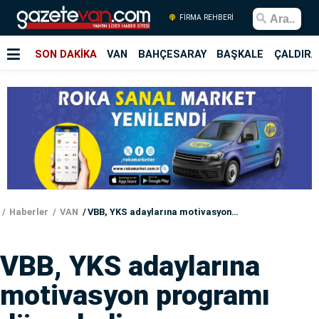
FİRMA REHBERİ
SON DAKİKA
VAN
BAHÇESARAY
BAŞKALE
ÇALDIRA
Haberler
VAN
VBB, YKS adaylarına motivasyon programı düzenledi
VBB, YKS adaylarına
motivasyon programı