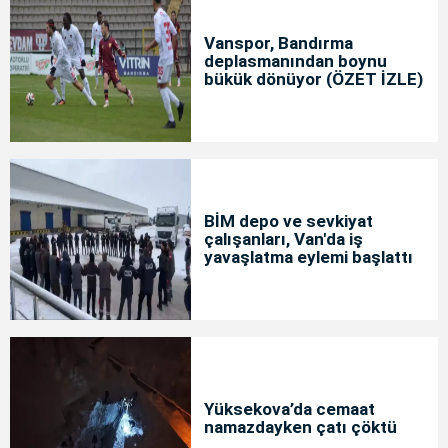
Vanspor, Bandırma
deplasmanından boynu
bükük dönüyor (ÖZET İZLE)
BİM depo ve sevkiyat
çalışanları, Van'da iş
yavaşlatma eylemi başlattı
Yüksekova’da cemaat
namazdayken çatı çöktü