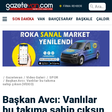
FİRMA REHBERİ
SON DAKİKA
VAN
BAHÇESARAY
BAŞKALE
ÇALDIRA
Gazetevan
Video Galeri
SPOR
Başkan Avcı: Vanlılar bu takıma
sahip çıksın (VİDEO)
Başkan Avcı: Vanlılar
bu takıma sahip çıksın