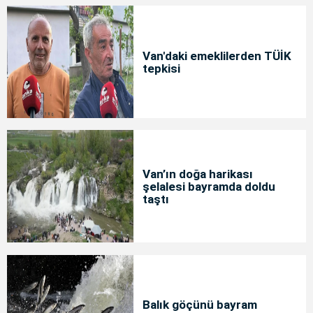
Van'daki emeklilerden TÜİK
tepkisi
Van’ın doğa harikası
şelalesi bayramda doldu
taştı
Balık göçünü bayram