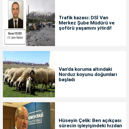
Trafik kazası: DSİ Van
Merkez Şube Müdürü ve
şoförü yaşamını yitirdi!
Van'da koruma altındaki
Norduz koyunu doğumları
başladı
Hüseyin Çelik: Ben açıkçası
sürecin işleyişindeki hızdan