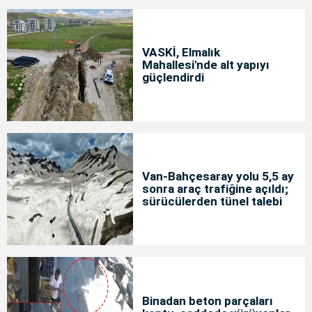
VASKİ, Elmalık
Mahallesi'nde alt yapıyı
güçlendirdi
Van-Bahçesaray yolu 5,5 ay
sonra araç trafiğine açıldı;
sürücülerden tünel talebi
Binadan beton parçaları