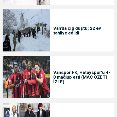
Van'da çığ düştü; 22 ev
tahliye edildi
Vanspor FK, Hatayspor’u 4-
0 mağlup etti (MAÇ ÖZETİ
İZLE)