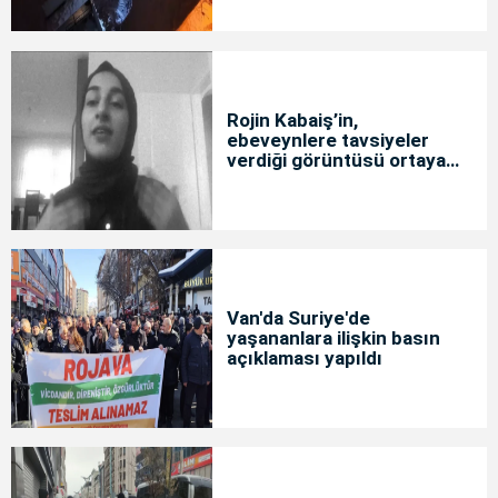
Rojin Kabaiş’in,
ebeveynlere tavsiyeler
verdiği görüntüsü ortaya
çıktı
Van'da Suriye'de
yaşananlara ilişkin basın
açıklaması yapıldı