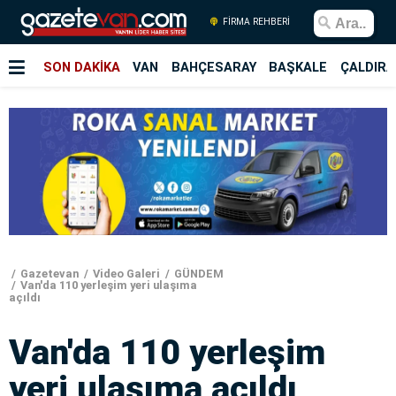
FİRMA REHBERİ
SON DAKİKA
VAN
BAHÇESARAY
BAŞKALE
ÇALDIRA
Gazetevan
Video Galeri
GÜNDEM
Van'da 110 yerleşim yeri ulaşıma
açıldı
Van'da 110 yerleşim
yeri ulaşıma açıldı