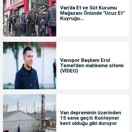
Van'da Et ve Süt Kurumu
Mağazası Önünde "Ucuz Et"
Kuyruğu...
Vanspor Başkanı Erol
Temel'den mahkeme sitemi
(VİDEO)
Van depreminin üzerinden
15 sene geçti: Konteyner
kent olduğu gibi duruyor