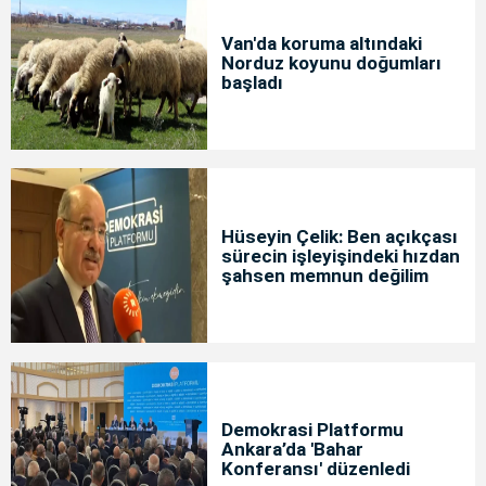
Van'da koruma altındaki
Norduz koyunu doğumları
başladı
Hüseyin Çelik: Ben açıkçası
sürecin işleyişindeki hızdan
şahsen memnun değilim
Demokrasi Platformu
Ankara’da 'Bahar
Konferansı' düzenledi