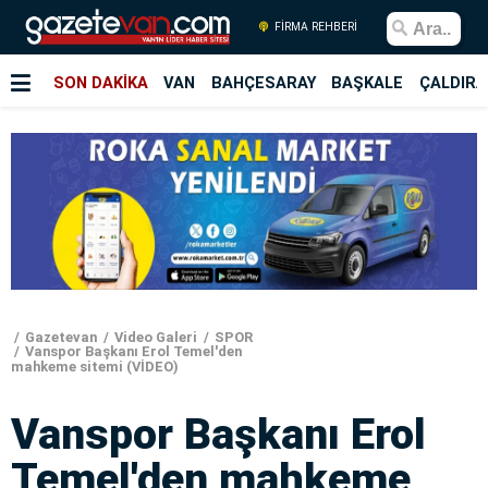
FİRMA REHBERİ
SON DAKİKA
VAN
BAHÇESARAY
BAŞKALE
ÇALDIRA
Gazetevan
Video Galeri
SPOR
Vanspor Başkanı Erol Temel'den
mahkeme sitemi (VİDEO)
Vanspor Başkanı Erol
Temel'den mahkeme