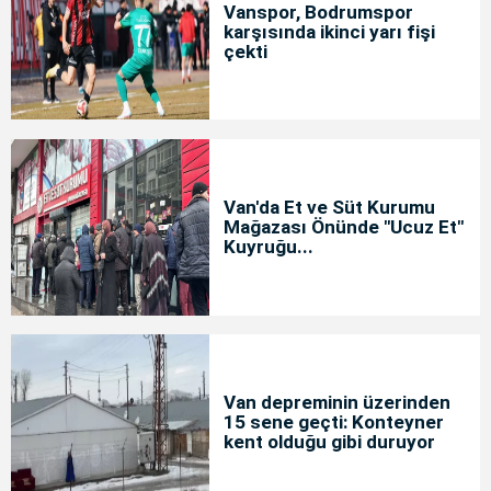
Vanspor, Bodrumspor
karşısında ikinci yarı fişi
çekti
Van'da Et ve Süt Kurumu
Mağazası Önünde "Ucuz Et"
Kuyruğu...
Van depreminin üzerinden
15 sene geçti: Konteyner
kent olduğu gibi duruyor