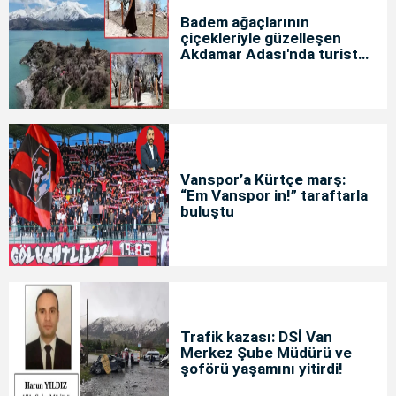
Badem ağaçlarının
çiçekleriyle güzelleşen
Akdamar Adası'nda turist
yoğunluğu
Vanspor’a Kürtçe marş:
“Em Vanspor in!” taraftarla
buluştu
Trafik kazası: DSİ Van
Merkez Şube Müdürü ve
şoförü yaşamını yitirdi!