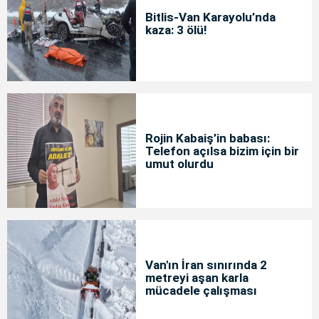
Bitlis-Van Karayolu’nda
kaza: 3 ölü!
Rojin Kabaiş’in babası:
Telefon açılsa bizim için bir
umut olurdu
Van'ın İran sınırında 2
metreyi aşan karla
mücadele çalışması