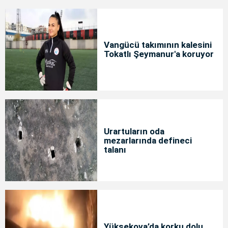
Vangücü takımının kalesini
Tokatlı Şeymanur'a koruyor
Urartuların oda
mezarlarında defineci
talanı
Yüksekova’da korku dolu