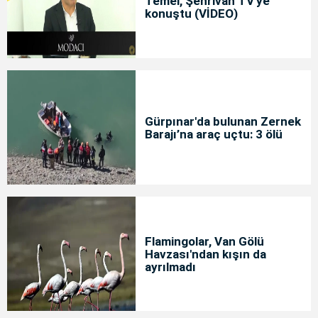
Temel, Şehrivan TV'ye
konuştu (VİDEO)
Gürpınar'da bulunan Zernek
Barajı’na araç uçtu: 3 ölü
Flamingolar, Van Gölü
Havzası'ndan kışın da
ayrılmadı