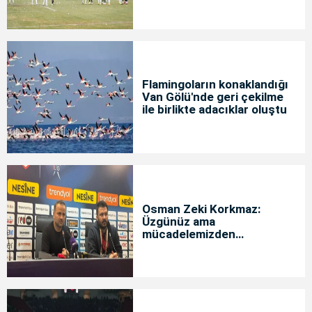
Flamingoların konaklandığı
Van Gölü'nde geri çekilme
ile birlikte adacıklar oluştu
Osman Zeki Korkmaz:
Üzgünüz ama
mücadelemizden
memnunuz