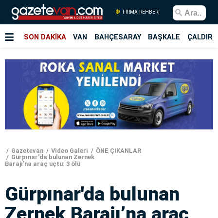
FİRMA REHBERİ
SON DAKİKA
VAN
BAHÇESARAY
BAŞKALE
ÇALDIRA
Gazetevan
Video Galeri
ÖNE ÇIKANLAR
Gürpınar'da bulunan Zernek
Barajı’na araç uçtu: 3 ölü
Gürpınar'da bulunan
Zernek Barajı’na araç