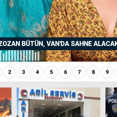
ZOZAN BÜTÜN, VAN'DA SAHNE ALACA
2
3
4
5
6
7
8
9