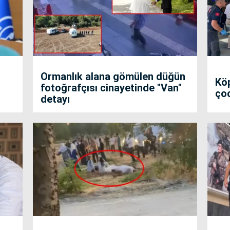
Ormanlık alana gömülen düğün
Köp
fotoğrafçısı cinayetinde "Van"
çoc
detayı