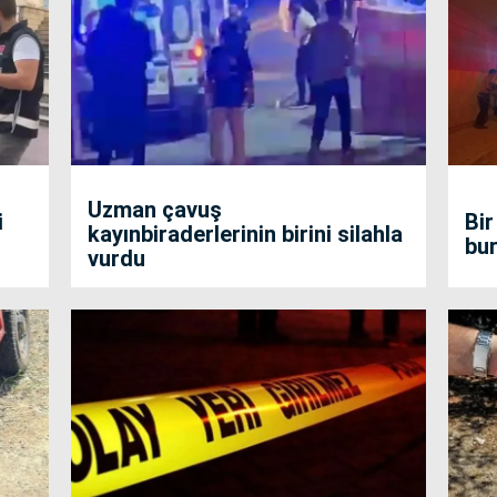
Uzman çavuş
i
Bir
kayınbiraderlerinin birini silahla
bur
vurdu