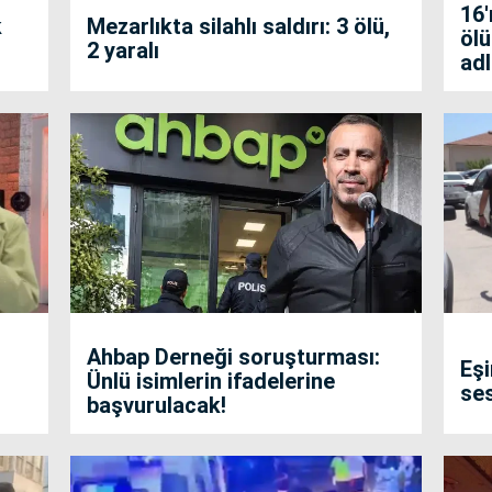
16'
k
Mezarlıkta silahlı saldırı: 3 ölü,
ölü
2 yaralı
adl
Ahbap Derneği soruşturması:
Eş
Ünlü isimlerin ifadelerine
ses
başvurulacak!