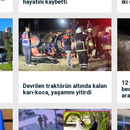
hayatını kaybetti
iki
12
Devrilen traktörün altında kalan
bed
karı-koca, yaşamını yitirdi
ara