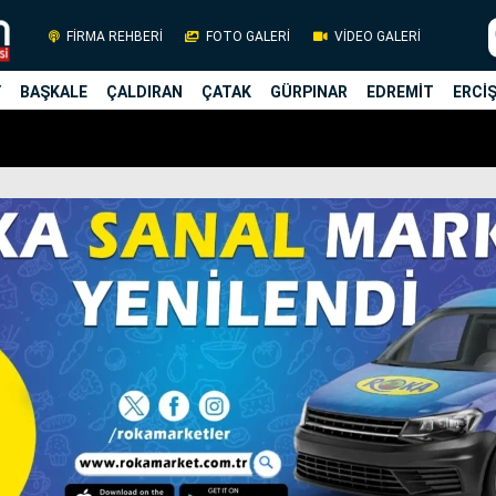
FİRMA REHBERİ
FOTO GALERİ
VİDEO GALERİ
Y
BAŞKALE
ÇALDIRAN
ÇATAK
GÜRPINAR
EDREMİT
ERCİ