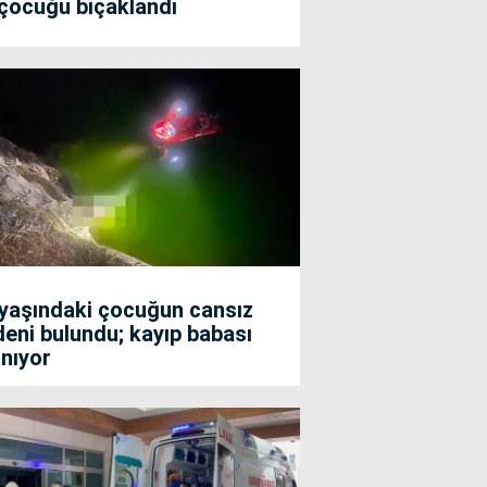
 çocuğu bıçaklandı
 yaşındaki çocuğun cansız
eni bulundu; kayıp babası
nıyor