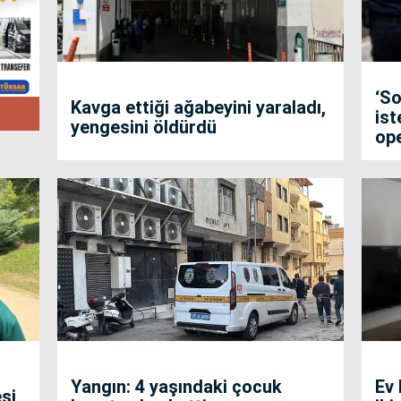
‘So
Kavga ettiği ağabeyini yaraladı,
is
yengesini öldürdü
op
Yangın: 4 yaşındaki çocuk
Ev 
si