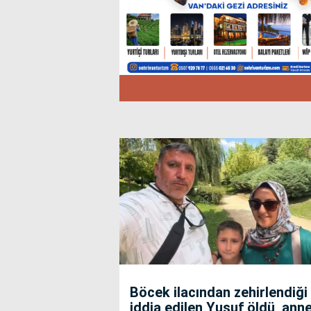
Böcek ilacından zehirlendiği
iddia edilen Yusuf öldü, anne