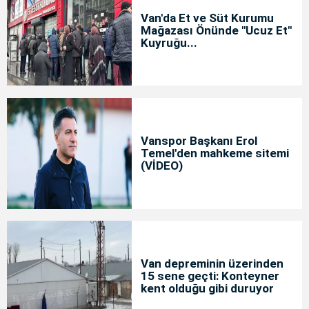
Van'da Et ve Süt Kurumu
Mağazası Önünde "Ucuz Et"
Kuyruğu...
Vanspor Başkanı Erol
Temel'den mahkeme sitemi
(VİDEO)
Van depreminin üzerinden
15 sene geçti: Konteyner
kent olduğu gibi duruyor