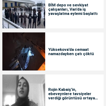
BİM depo ve sevkiyat
çalışanları, Van'da iş
yavaşlatma eylemi başlattı
Yüksekova’da cemaat
namazdayken çatı çöktü
Rojin Kabaiş’in,
ebeveynlere tavsiyeler
verdiği görüntüsü ortaya
çıktı