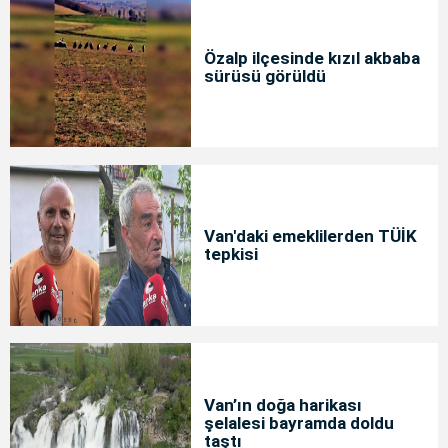
Özalp ilçesinde kızıl akbaba
sürüsü görüldü
Van'daki emeklilerden TÜİK
tepkisi
Van’ın doğa harikası
şelalesi bayramda doldu
taştı