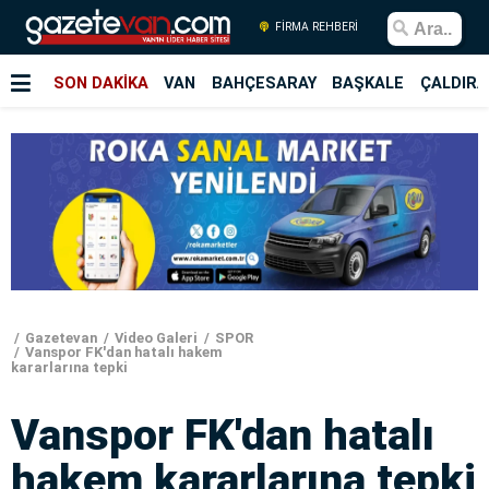
FİRMA REHBERİ
SON DAKİKA
VAN
BAHÇESARAY
BAŞKALE
ÇALDIRA
Gazetevan
Video Galeri
SPOR
Vanspor FK'dan hatalı hakem
kararlarına tepki
Vanspor FK'dan hatalı
hakem kararlarına tepki