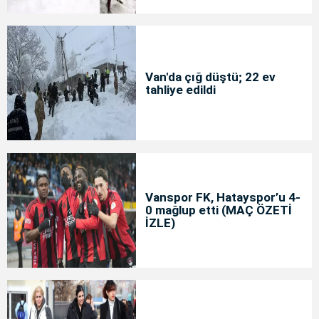
Van'da çığ düştü; 22 ev
tahliye edildi
Vanspor FK, Hatayspor’u 4-
0 mağlup etti (MAÇ ÖZETİ
İZLE)