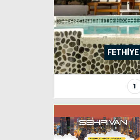
FETHIYE
1