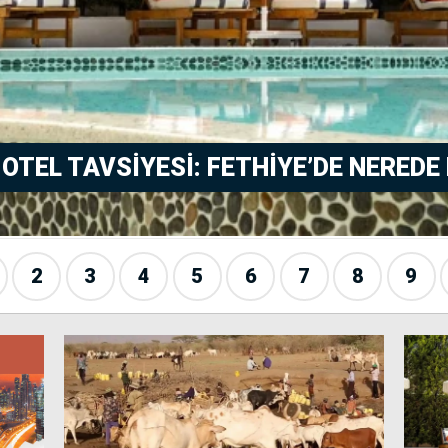
 OTEL TAVSIYESI: FETHIYE’DE NEREDE 
2
3
4
5
6
7
8
9