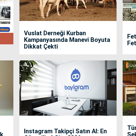
Vuslat Derneği Kurban
Fet
Kampanyasında Manevi Boyuta
Fet
Dikkat Çekti
Tür
Instagram Takipçi Satın Al: En
k,
Se