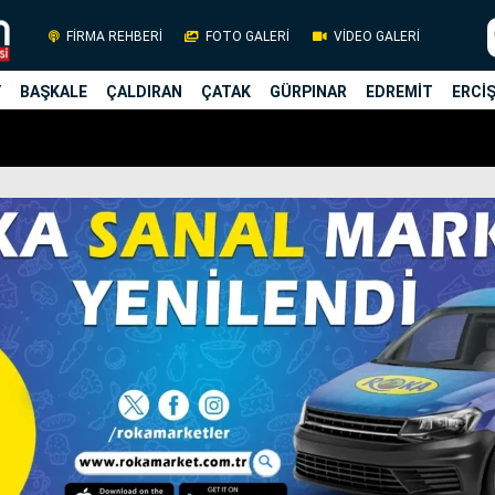
FİRMA REHBERİ
FOTO GALERİ
VİDEO GALERİ
Y
BAŞKALE
ÇALDIRAN
ÇATAK
GÜRPINAR
EDREMİT
ERCİ