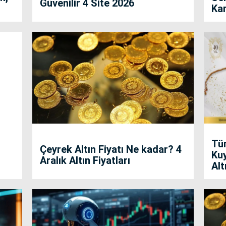
Güvenilir 4 Site 2026
Kar
Bar
Çe
Tür
Çeyrek Altın Fiyatı Ne kadar? 4
Kuy
Aralık Altın Fiyatları
Alt