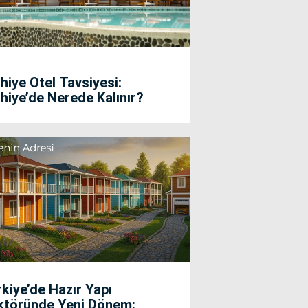
hiye Otel Tavsiyesi:
hiye’de Nerede Kalınır?
kiye’de Hazır Yapı
ktöründe Yeni Dönem: