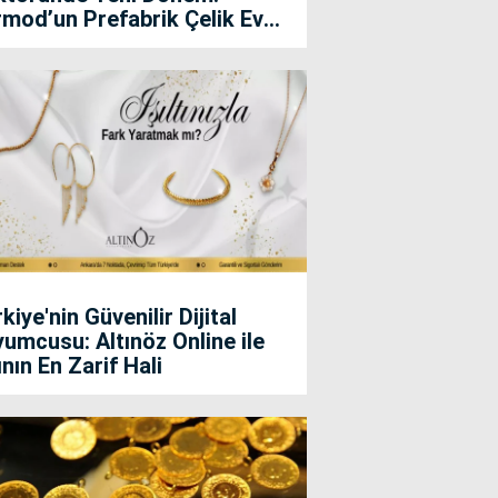
mod’un Prefabrik Çelik Ev
ınma Konut Projesi Dikkat
kiyor
kiye'nin Güvenilir Dijital
umcusu: Altınöz Online ile
ının En Zarif Hali