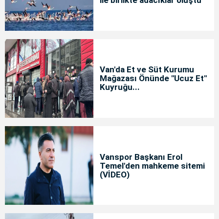
ile birlikte adacıklar oluştu
Van'da Et ve Süt Kurumu
Mağazası Önünde "Ucuz Et"
Kuyruğu...
Vanspor Başkanı Erol
Temel'den mahkeme sitemi
(VİDEO)