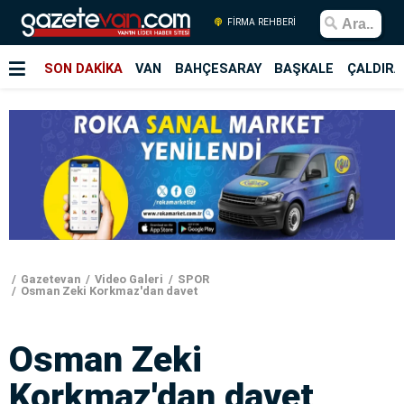
FİRMA REHBERİ
SON DAKİKA
VAN
BAHÇESARAY
BAŞKALE
ÇALDIRA
Gazetevan
Video Galeri
SPOR
Osman Zeki Korkmaz'dan davet
Osman Zeki
Korkmaz'dan davet