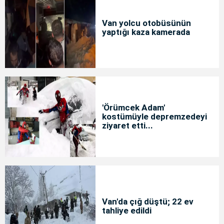
Van yolcu otobüsünün
yaptığı kaza kamerada
'Örümcek Adam'
kostümüyle depremzedeyi
ziyaret etti...
Van'da çığ düştü; 22 ev
tahliye edildi