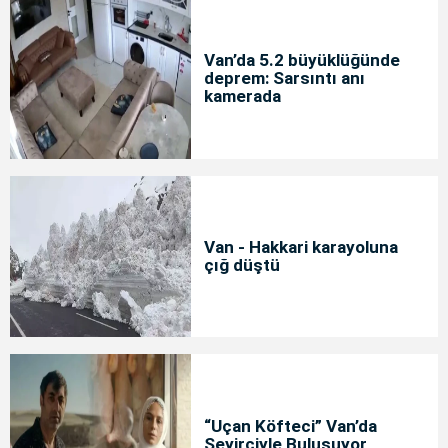
Van’da 5.2 büyüklüğünde
deprem: Sarsıntı anı
kamerada
Van - Hakkari karayoluna
çığ düştü
“Uçan Köfteci” Van’da
Seyirciyle Buluşuyor