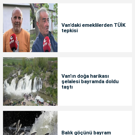
Van'daki emeklilerden TÜİK
tepkisi
Van’ın doğa harikası
şelalesi bayramda doldu
taştı
Balık göçünü bayram