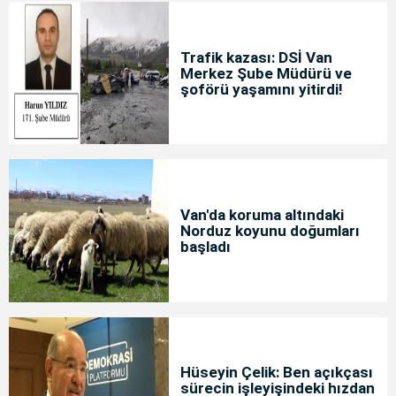
Trafik kazası: DSİ Van
Merkez Şube Müdürü ve
şoförü yaşamını yitirdi!
Van'da koruma altındaki
Norduz koyunu doğumları
başladı
Hüseyin Çelik: Ben açıkçası
sürecin işleyişindeki hızdan