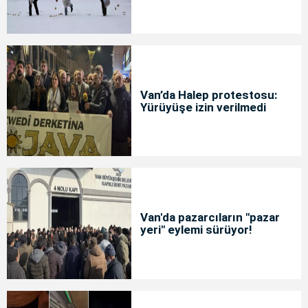
Van’da Halep protestosu:
Yürüyüşe izin verilmedi
Van'da pazarcıların "pazar
yeri" eylemi sürüyor!