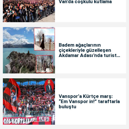
Van'da coşkulu kutlama
Badem ağaçlarının
çiçekleriyle güzelleşen
Akdamar Adası'nda turist
yoğunluğu
Vanspor’a Kürtçe marş:
“Em Vanspor in!” taraftarla
buluştu