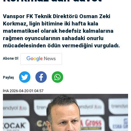
Vanspor FK Teknik Direktörü Osman Zeki
Korkmaz, ligin bitimine iki hafta kala
matematiksel olarak hedefsiz kalmalarına
rağmen oyuncularının sahadaki onurlu
mücadelesinden ödün vermediğini vurguladı.
Abone Ol
Paylaş
İHA
2026-04-20 01:04:57