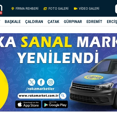
FİRMA REHBERİ
FOTO GALERİ
VİDEO GALERİ
Y
BAŞKALE
ÇALDIRAN
ÇATAK
GÜRPINAR
EDREMİT
ERCİ