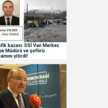
fik kazası: DSİ Van Merkez
be Müdürü ve şoförü
amını yitirdi!