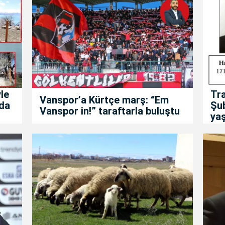
le
Tra
Vanspor’a Kürtçe marş: “Em
da
Şu
Vanspor in!” taraftarla buluştu
yaş