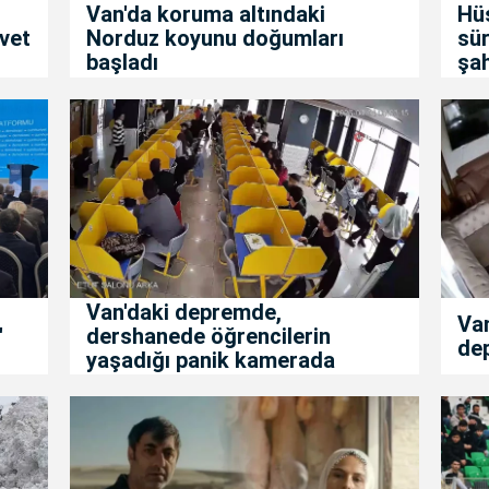
Van'da koruma altındaki
Hüs
vet
Norduz koyunu doğumları
sür
başladı
şa
Van'daki depremde,
Va
'
dershanede öğrencilerin
de
yaşadığı panik kamerada