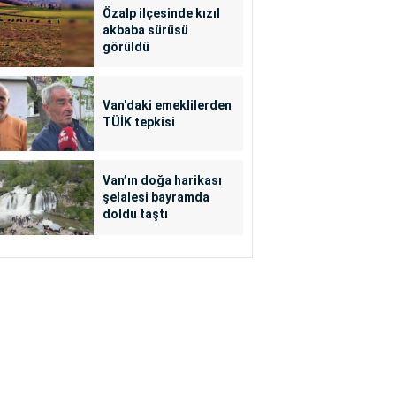
Özalp ilçesinde kızıl
akbaba sürüsü
görüldü
Van'daki emeklilerden
TÜİK tepkisi
Van’ın doğa harikası
şelalesi bayramda
doldu taştı