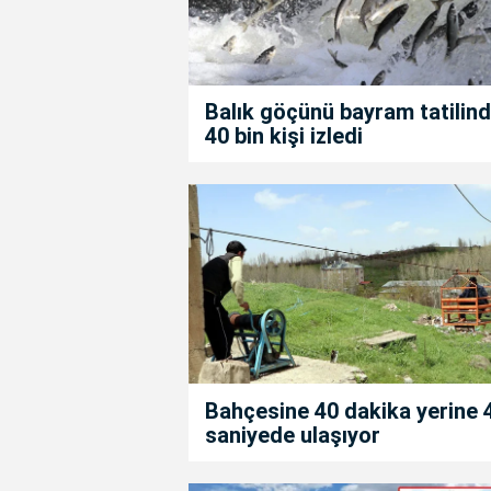
Balık göçünü bayram tatilin
40 bin kişi izledi
Bahçesine 40 dakika yerine 
saniyede ulaşıyor