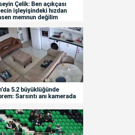
eyin Çelik: Ben açıkçası
ecin işleyişindeki hızdan
hsen memnun değilim
n’da 5.2 büyüklüğünde
prem: Sarsıntı anı kamerada