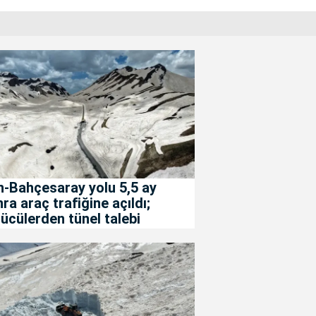
-Bahçesaray yolu 5,5 ay
ra araç trafiğine açıldı;
ücülerden tünel talebi