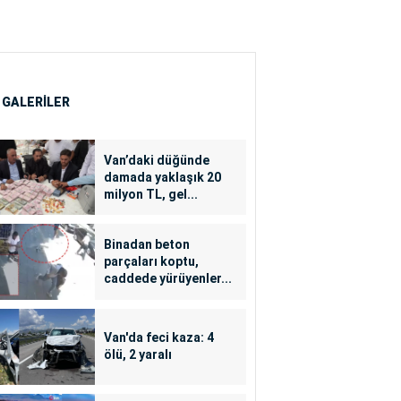
 GALERİLER
Van’daki düğünde
damada yaklaşık 20
milyon TL, gel...
Binadan beton
parçaları koptu,
caddede yürüyenler...
Van'da feci kaza: 4
ölü, 2 yaralı