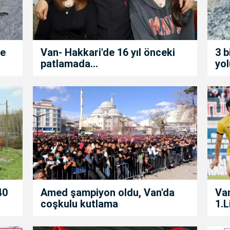
de
Van- Hakkari'de 16 yıl önceki
3 b
patlamada...
yol
40
Amed şampiyon oldu, Van'da
Van
coşkulu kutlama
1.L