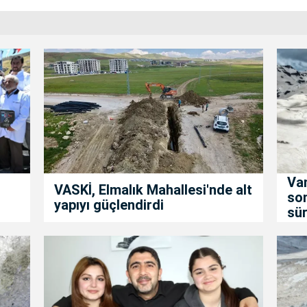
Van
VASKİ, Elmalık Mahallesi'nde alt
son
yapıyı güçlendirdi
sür