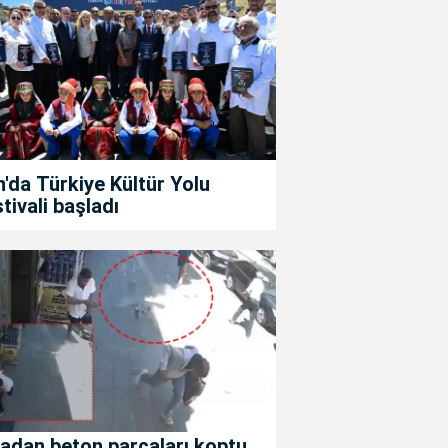
'da Türkiye Kültür Yolu
tivali başladı
adan beton parçaları koptu,