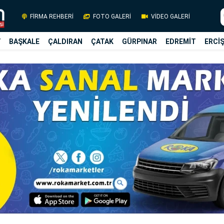
FİRMA REHBERİ
FOTO GALERİ
VİDEO GALERİ
Y
BAŞKALE
ÇALDIRAN
ÇATAK
GÜRPINAR
EDREMİT
ERCİ