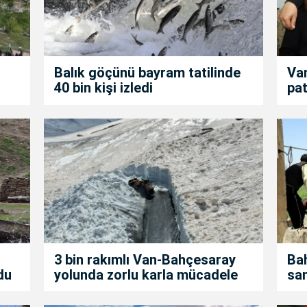
Balık göçünü bayram tatilinde
Van
40 bin kişi izledi
pat
3 bin rakımlı Van-Bahçesaray
Bah
du
yolunda zorlu karla mücadele
san