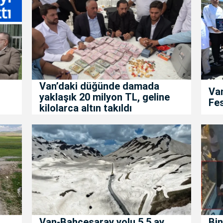
Van’daki düğünde damada
Van
yaklaşık 20 milyon TL, geline
Fes
kilolarca altın takıldı
Van-Bahçesaray yolu 5,5 ay
Bin