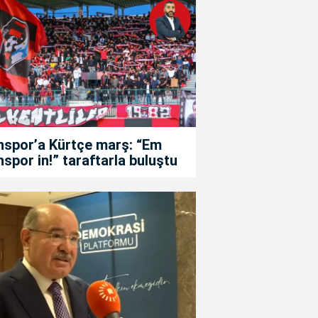
nspor’a Kürtçe marş: “Em
spor in!” taraftarla buluştu