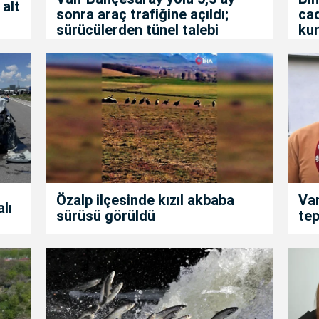
 alt
sonra araç trafiğine açıldı;
ca
sürücülerden tünel talebi
kur
Özalp ilçesinde kızıl akbaba
Van
alı
sürüsü görüldü
tep