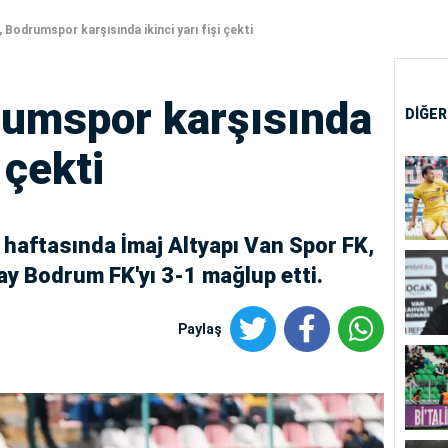
Bodrumspor karşısında ikinci yarı fişi çekti
rumspor karşısında
DİĞER
i çekti
ı haftasında İmaj Altyapı Van Spor FK,
ay Bodrum FK'yı 3-1 mağlup etti.
Paylaş