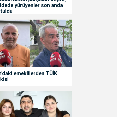
ddede yürüyenler son anda
tuldu
'daki emeklilerden TÜİK
kisi