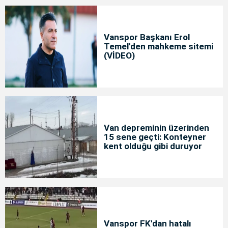
Vanspor Başkanı Erol
Temel'den mahkeme sitemi
(VİDEO)
Van depreminin üzerinden
15 sene geçti: Konteyner
kent olduğu gibi duruyor
Vanspor FK'dan hatalı