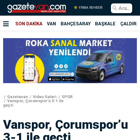
FİRMA REHBERİ
SON DAKİKA
VAN
BAHÇESARAY
BAŞKALE
ÇALDIRA
Gazetevan
Video Galeri
SPOR
Vanspor, Çorumspor’u 3-1 ile
geçti
Vanspor, Çorumspor’u
3-1 ile geçti