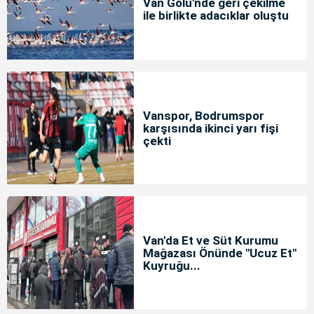
Van Gölü'nde geri çekilme
ile birlikte adacıklar oluştu
Vanspor, Bodrumspor
karşısında ikinci yarı fişi
çekti
Van'da Et ve Süt Kurumu
Mağazası Önünde "Ucuz Et"
Kuyruğu...