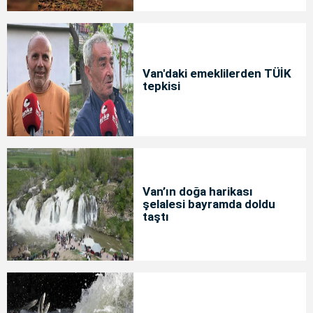
Van'daki emeklilerden TÜİK
tepkisi
Van’ın doğa harikası
şelalesi bayramda doldu
taştı