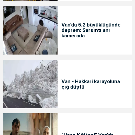
Van’da 5.2 büyüklüğünde
deprem: Sarsıntı anı
kamerada
Van - Hakkari karayoluna
çığ düştü
“Uçan Köfteci” Van’da