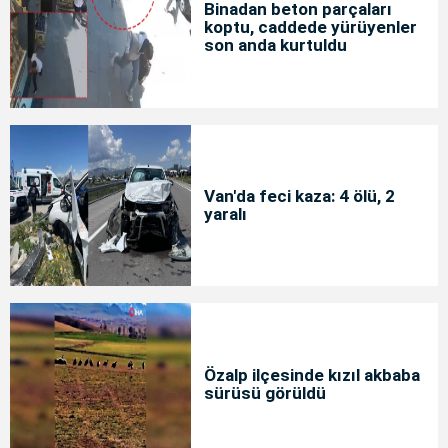
Binadan beton parçaları
koptu, caddede yürüyenler
son anda kurtuldu
Van'da feci kaza: 4 ölü, 2
yaralı
Özalp ilçesinde kızıl akbaba
sürüsü görüldü