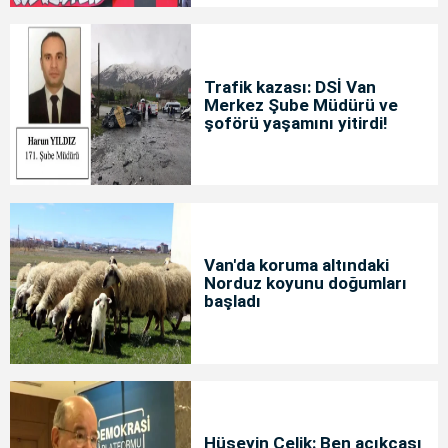
Trafik kazası: DSİ Van
Merkez Şube Müdürü ve
şoförü yaşamını yitirdi!
Van'da koruma altındaki
Norduz koyunu doğumları
başladı
Hüseyin Çelik: Ben açıkçası