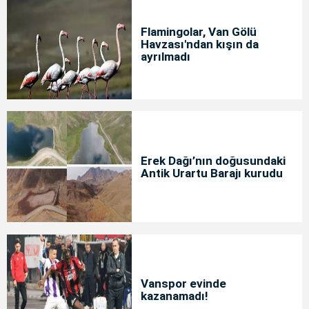
Flamingolar, Van Gölü
Havzası'ndan kışın da
ayrılmadı
Erek Dağı’nın doğusundaki
Antik Urartu Barajı kurudu
Vanspor evinde
kazanamadı!