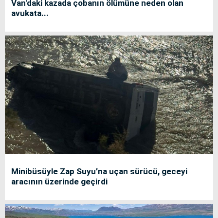
Van'daki kazada çobanın ölümüne neden olan
avukata...
Minibüsüyle Zap Suyu’na uçan sürücü, geceyi
aracının üzerinde geçirdi