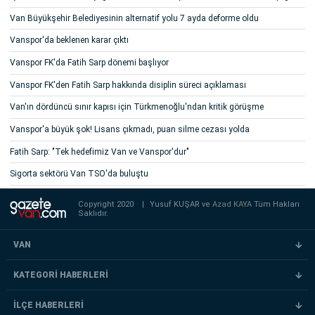
Van Büyükşehir Belediyesinin alternatif yolu 7 ayda deforme oldu
Vanspor'da beklenen karar çıktı
Vanspor FK'da Fatih Sarp dönemi başlıyor
Vanspor FK'den Fatih Sarp hakkında disiplin süreci açıklaması
Van'ın dördüncü sınır kapısı için Türkmenoğlu'ndan kritik görüşme
Vanspor'a büyük şok! Lisans çıkmadı, puan silme cezası yolda
Fatih Sarp: "Tek hedefimiz Van ve Vanspor'dur"
Sigorta sektörü Van TSO'da buluştu
Copyright 2020
|
Yusuf KUŞAR ve
Azad KAYA
Tüm Hakları
Saklıdır.
VAN
KATEGORİ HABERLERİ
İLÇE HABERLERİ