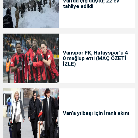
Van'da çığ düştü; 22 ev
tahliye edildi
Vanspor FK, Hatayspor’u 4-
0 mağlup etti (MAÇ ÖZETİ
İZLE)
Van’a yılbaşı için İranlı akını