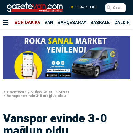
FİRMA REHBERİ
SON DAKİKA
VAN
BAHÇESARAY
BAŞKALE
ÇALDIRA
Gazetevan
Video Galeri
SPOR
Vanspor evinde 3-0 mağlup oldu
Vanspor evinde 3-0
mağlup oldu