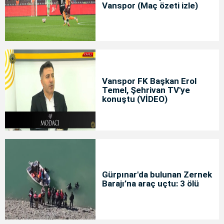
Vanspor (Maç özeti izle)
Vanspor FK Başkan Erol
Temel, Şehrivan TV'ye
konuştu (VİDEO)
Gürpınar'da bulunan Zernek
Barajı’na araç uçtu: 3 ölü