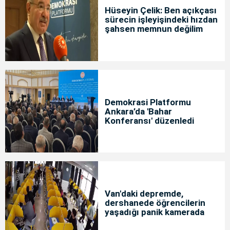
Hüseyin Çelik: Ben açıkçası
sürecin işleyişindeki hızdan
şahsen memnun değilim
Demokrasi Platformu
Ankara’da 'Bahar
Konferansı' düzenledi
Van'daki depremde,
dershanede öğrencilerin
yaşadığı panik kamerada