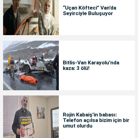
“Uçan Köfteci” Van’da
Seyirciyle Buluşuyor
Bitlis-Van Karayolu’nda
kaza: 3 ölü!
Rojin Kabaiş’in babası:
Telefon açılsa bizim için bir
umut olurdu