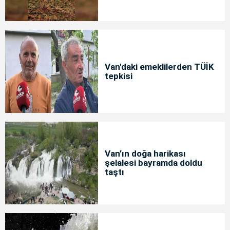
Van'daki emeklilerden TÜİK
tepkisi
Van’ın doğa harikası
şelalesi bayramda doldu
taştı