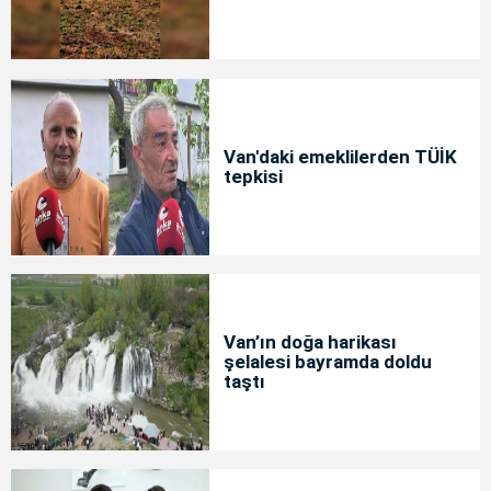
Van'daki emeklilerden TÜİK
tepkisi
Van’ın doğa harikası
şelalesi bayramda doldu
taştı