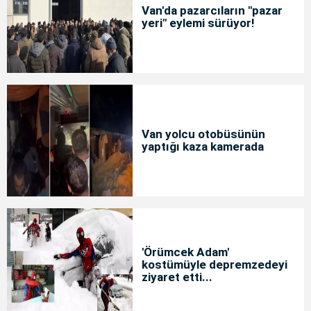
Van'da pazarcıların "pazar
yeri" eylemi sürüyor!
Van yolcu otobüsünün
yaptığı kaza kamerada
'Örümcek Adam'
kostümüyle depremzedeyi
ziyaret etti...