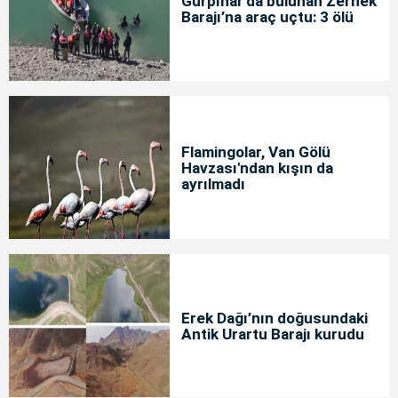
Gürpınar'da bulunan Zernek
Barajı’na araç uçtu: 3 ölü
Flamingolar, Van Gölü
Havzası'ndan kışın da
ayrılmadı
Erek Dağı’nın doğusundaki
Antik Urartu Barajı kurudu