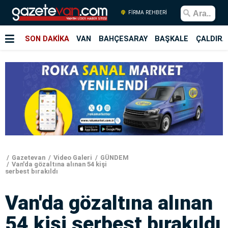
FİRMA REHBERİ
SON DAKİKA
VAN
BAHÇESARAY
BAŞKALE
ÇALDIRA
Gazetevan
Video Galeri
GÜNDEM
Van'da gözaltına alınan 54 kişi
serbest bırakıldı
Van'da gözaltına alınan
54 kişi serbest bırakıldı