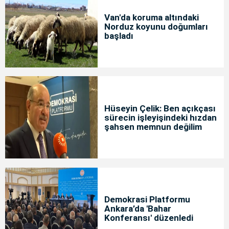
Van'da koruma altındaki
Norduz koyunu doğumları
başladı
Hüseyin Çelik: Ben açıkçası
sürecin işleyişindeki hızdan
şahsen memnun değilim
Demokrasi Platformu
Ankara’da 'Bahar
Konferansı' düzenledi