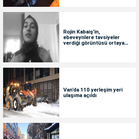
Rojin Kabaiş’in,
ebeveynlere tavsiyeler
verdiği görüntüsü ortaya
çıktı
Van'da 110 yerleşim yeri
ulaşıma açıldı