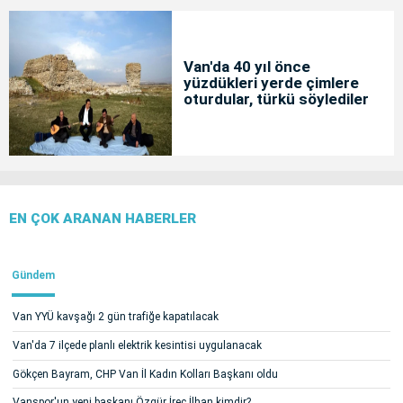
Van'da 40 yıl önce
yüzdükleri yerde çimlere
oturdular, türkü söylediler
EN ÇOK ARANAN HABERLER
Gündem
Van YYÜ kavşağı 2 gün trafiğe kapatılacak
Van'da 7 ilçede planlı elektrik kesintisi uygulanacak
Gökçen Bayram, CHP Van İl Kadın Kolları Başkanı oldu
Vanspor'un yeni başkanı Özgür İreç İlhan kimdir?