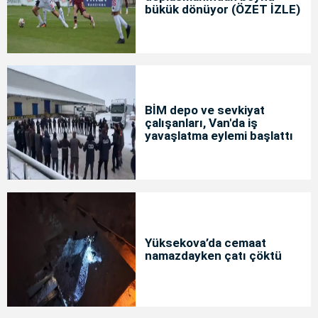
bükük dönüyor (ÖZET İZLE)
BİM depo ve sevkiyat
çalışanları, Van'da iş
yavaşlatma eylemi başlattı
Yüksekova’da cemaat
namazdayken çatı çöktü