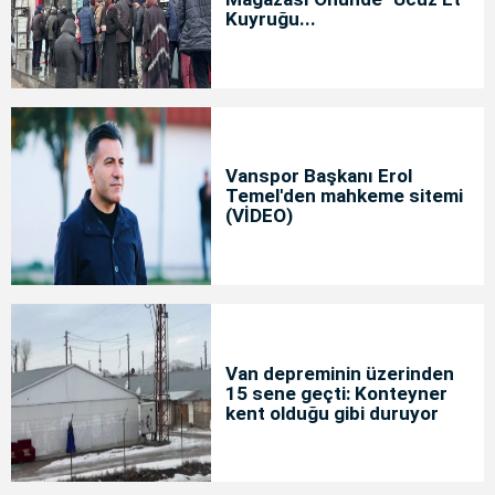
Kuyruğu...
Vanspor Başkanı Erol
Temel'den mahkeme sitemi
(VİDEO)
Van depreminin üzerinden
15 sene geçti: Konteyner
kent olduğu gibi duruyor