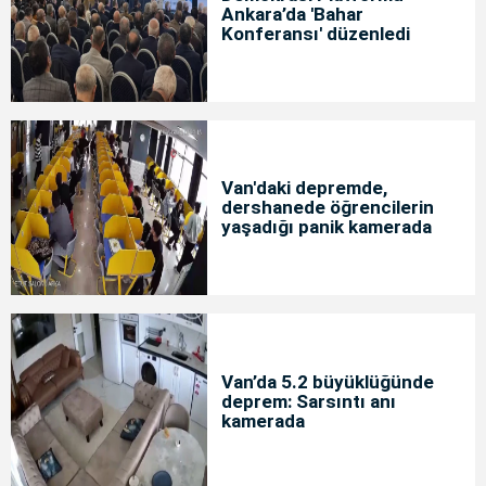
Ankara’da 'Bahar
Konferansı' düzenledi
Van'daki depremde,
dershanede öğrencilerin
yaşadığı panik kamerada
Van’da 5.2 büyüklüğünde
deprem: Sarsıntı anı
kamerada