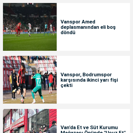
Vanspor Amed
deplasmanından eli boş
döndü
Vanspor, Bodrumspor
karşısında ikinci yarı fişi
çekti
Van'da Et ve Süt Kurumu
Mağazası Önünde "Ucuz Et"