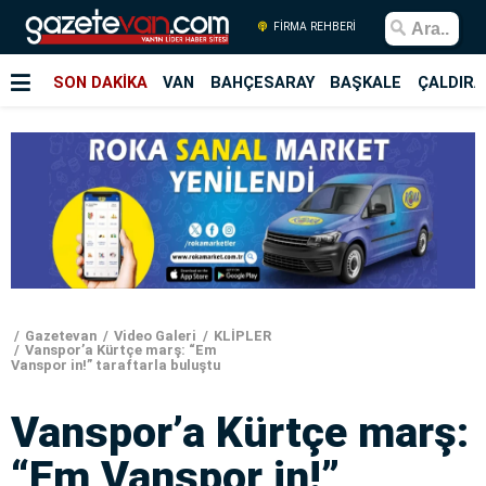
FİRMA REHBERİ
SON DAKİKA
VAN
BAHÇESARAY
BAŞKALE
ÇALDIRA
Gazetevan
Video Galeri
KLİPLER
Vanspor’a Kürtçe marş: “Em
Vanspor in!” taraftarla buluştu
Vanspor’a Kürtçe marş:
“Em Vanspor in!”