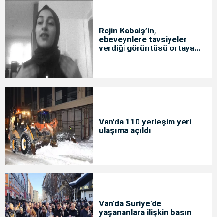
Rojin Kabaiş’in,
ebeveynlere tavsiyeler
verdiği görüntüsü ortaya
çıktı
Van'da 110 yerleşim yeri
ulaşıma açıldı
Van'da Suriye'de
yaşananlara ilişkin basın