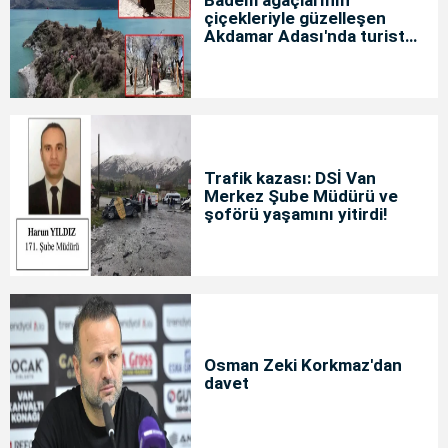
çiçekleriyle güzelleşen
Akdamar Adası'nda turist
yoğunluğu
Trafik kazası: DSİ Van
Merkez Şube Müdürü ve
şoförü yaşamını yitirdi!
Osman Zeki Korkmaz'dan
davet