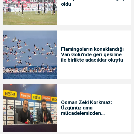
oldu
Flamingoların konaklandığı
Van Gölü'nde geri çekilme
ile birlikte adacıklar oluştu
Osman Zeki Korkmaz:
Üzgünüz ama
mücadelemizden
memnunuz