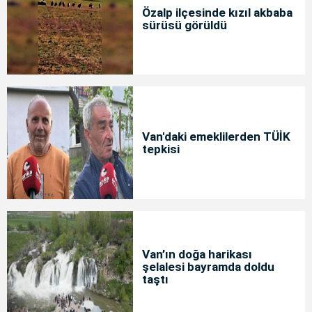
Özalp ilçesinde kızıl akbaba
sürüsü görüldü
Van'daki emeklilerden TÜİK
tepkisi
Van’ın doğa harikası
şelalesi bayramda doldu
taştı