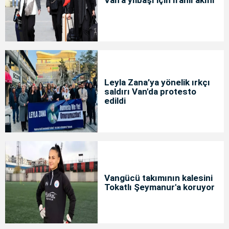
Van’a yılbaşı için İranlı akını
Leyla Zana’ya yönelik ırkçı
saldırı Van'da protesto
edildi
Vangücü takımının kalesini
Tokatlı Şeymanur'a koruyor