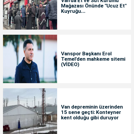
Van'da Et ve Süt Kurumu
Mağazası Önünde "Ucuz Et"
Kuyruğu...
Vanspor Başkanı Erol
Temel'den mahkeme sitemi
(VİDEO)
Van depreminin üzerinden
15 sene geçti: Konteyner
kent olduğu gibi duruyor