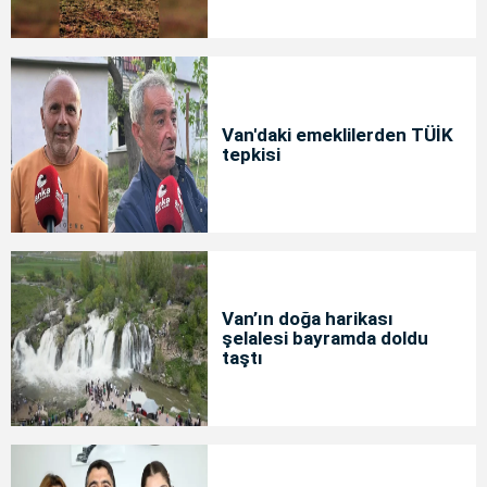
Van'daki emeklilerden TÜİK
tepkisi
Van’ın doğa harikası
şelalesi bayramda doldu
taştı