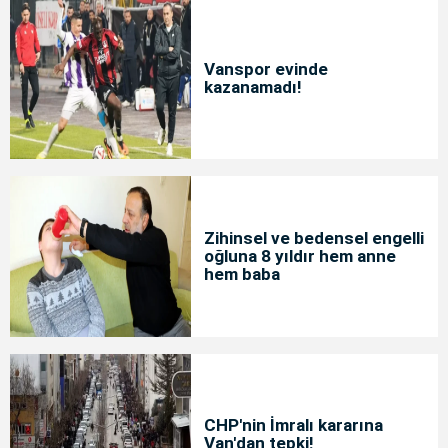
Vanspor evinde
kazanamadı!
Zihinsel ve bedensel engelli
oğluna 8 yıldır hem anne
hem baba
CHP'nin İmralı kararına
Van'dan tepki!