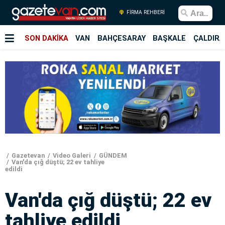
FİRMA REHBERİ
SON DAKİKA
VAN
BAHÇESARAY
BAŞKALE
ÇALDIRA
Gazetevan
Video Galeri
GÜNDEM
Van'da çığ düştü; 22 ev tahliye
edildi
Van'da çığ düştü; 22 ev
tahliye edildi