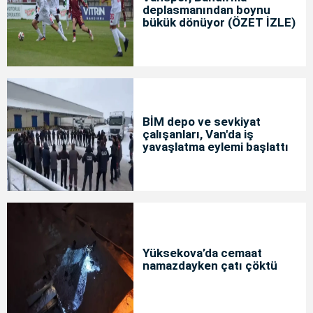
deplasmanından boynu
bükük dönüyor (ÖZET İZLE)
BİM depo ve sevkiyat
çalışanları, Van'da iş
yavaşlatma eylemi başlattı
Yüksekova’da cemaat
namazdayken çatı çöktü