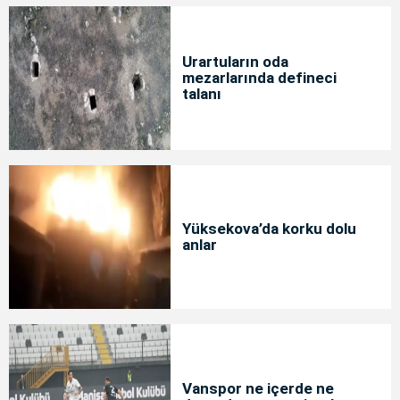
Urartuların oda
mezarlarında defineci
talanı
Yüksekova’da korku dolu
anlar
Vanspor ne içerde ne