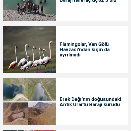
Barajı’na araç uçtu: 3 ölü
Flamingolar, Van Gölü
Havzası'ndan kışın da
ayrılmadı
Erek Dağı’nın doğusundaki
Antik Urartu Barajı kurudu