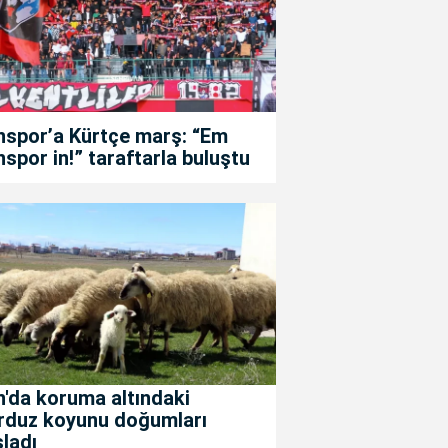
nspor’a Kürtçe marş: “Em
spor in!” taraftarla buluştu
'da koruma altındaki
rduz koyunu doğumları
ladı