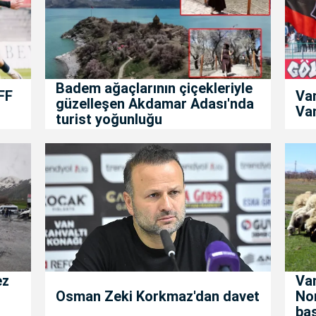
Badem ağaçlarının çiçekleriyle
FF
Va
güzelleşen Akdamar Adası'nda
Van
turist yoğunluğu
ez
Van
Osman Zeki Korkmaz'dan davet
No
baş