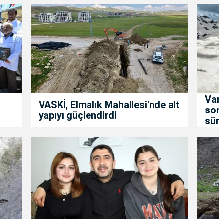
Van
VASKİ, Elmalık Mahallesi'nde alt
son
yapıyı güçlendirdi
sür