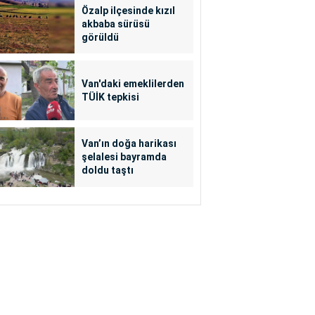
Özalp ilçesinde kızıl
akbaba sürüsü
görüldü
Van'daki emeklilerden
TÜİK tepkisi
Van’ın doğa harikası
şelalesi bayramda
doldu taştı