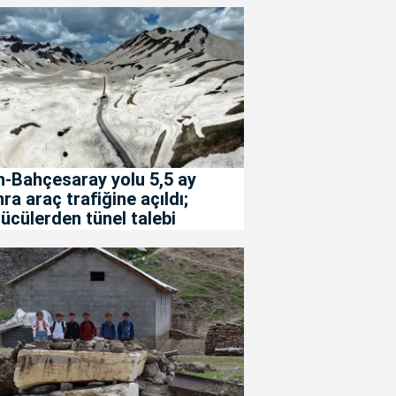
-Bahçesaray yolu 5,5 ay
ra araç trafiğine açıldı;
ücülerden tünel talebi