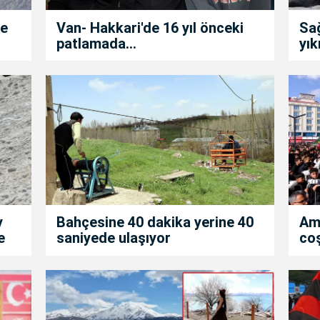
de
Van- Hakkari'de 16 yıl önceki
Sa
patlamada...
yık
y
Bahçesine 40 dakika yerine 40
Am
e
saniyede ulaşıyor
co