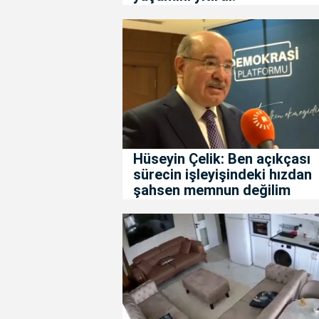
Hüseyin Çelik: Ben açıkçası
sürecin işleyişindeki hızdan
şahsen memnun değilim