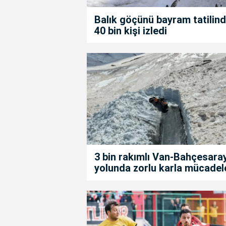
Balık göçünü bayram tatilin
40 bin kişi izledi
3 bin rakımlı Van-Bahçesara
yolunda zorlu karla mücadel