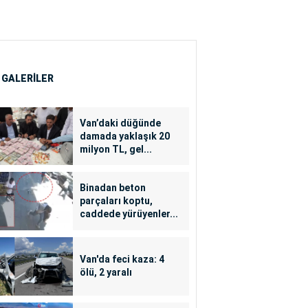
 GALERİLER
Van’daki düğünde
damada yaklaşık 20
milyon TL, gel...
Binadan beton
parçaları koptu,
caddede yürüyenler...
Van'da feci kaza: 4
ölü, 2 yaralı