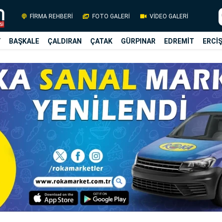
FİRMA REHBERİ
FOTO GALERİ
VİDEO GALERİ
Y
BAŞKALE
ÇALDIRAN
ÇATAK
GÜRPINAR
EDREMİT
ERCİ