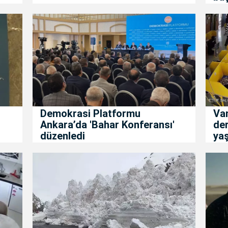
Demokrasi Platformu
Va
Ankara’da 'Bahar Konferansı'
de
düzenledi
ya