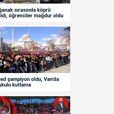
ğanak sırasında köprü
ıldı, öğrenciler mağdur oldu
ed şampiyon oldu, Van'da
şkulu kutlama