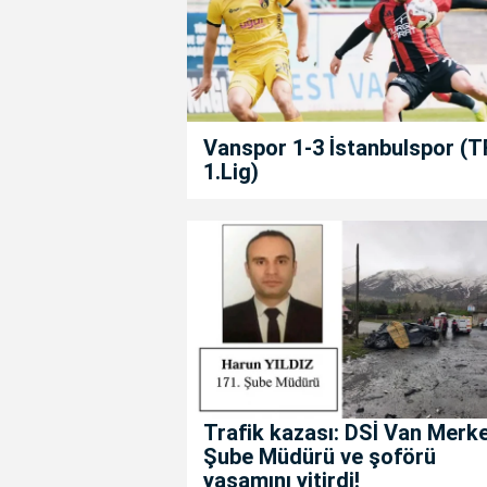
Vanspor 1-3 İstanbulspor (T
1.Lig)
Trafik kazası: DSİ Van Merk
Şube Müdürü ve şoförü
yaşamını yitirdi!